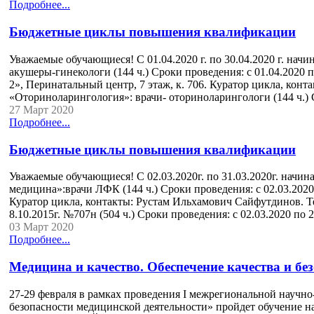
Подробнее...
Бюджетные циклы повышения квалификации
Уважаемые обучающиеся! С 01.04.2020 г. по 30.04.2020 г. н
акушеры-гинекологи (144 ч.) Сроки проведения: с 01.04.2020 п
2», Перинатальный центр, 7 этаж, к. 706. Куратор цикла, конт
«Оториноларингология»: врачи- оториноларингологи (144 ч.) 
27 Март 2020
Подробнее...
Бюджетные циклы повышения квалификации
Уважаемые обучающиеся! С 02.03.2020г. по 31.03.2020г. нач
медицина»:врачи ЛФК (144 ч.) Сроки проведения: с 02.03.2020 
Куратор цикла, контакты: Рустам Ильхамович Сайфутдинов. Те
8.10.2015г. №707н (504 ч.) Сроки проведения: с 02.03.2020 по 
03 Март 2020
Подробнее...
Медицина и качество. Обеспечение качества и бе
27-29 февраля в рамках проведения I межрегиональной научн
безопасности медицинской деятельности» пройдет обучени