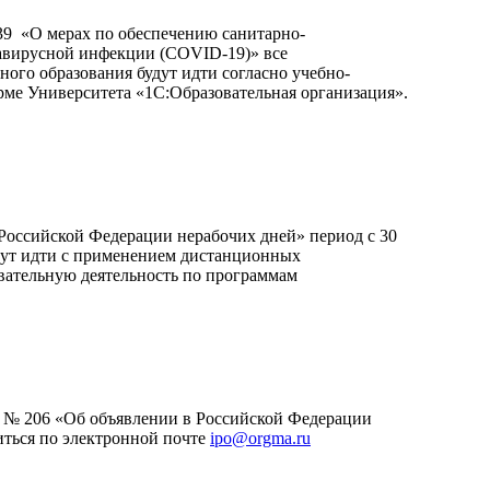
39 «О мерах по обеспечению санитарно-
навирусной инфекции (COVID-19)» все
ого образования будут идти согласно учебно-
рме Университета «1С:Образовательная организация».
 Российской Федерации нерабочих дней» период с 30
удут идти с применением дистанционных
вательную деятельность по программам
а № 206 «Об объявлении в Российской Федерации
иться по электронной почте
ipo@orgma.ru