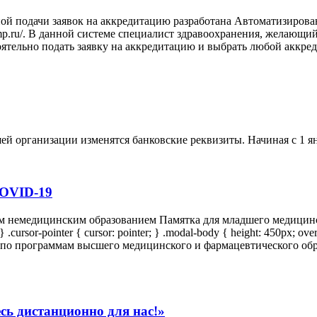
ной подачи заявок на аккредитацию разработана Автоматизиров
znmp.ru/. В данной системе специалист здравоохранения, желаю
тельно подать заявку на аккредитацию и выбрать любой аккре
ей организации изменятся банковские реквизиты. Начиная с 1 ян
OVID-19
м немедицинским образованием Памятка для младшего медицинск
.cursor-pointer { cursor: pointer; } .modal-body { height: 450px; over
я по программам высшего медицинского и фармацевтического об
сь дистанционно для нас!»