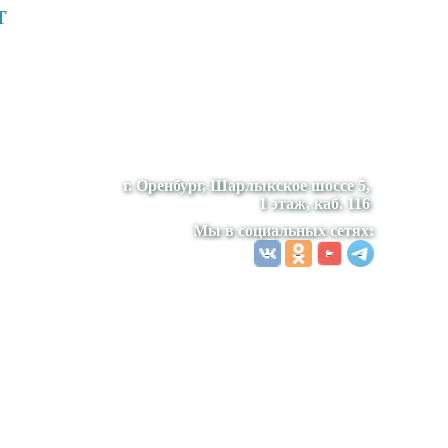
т
г. Оренбург, Шарлыкское шоссе 5,
1 этаж, каб. 116
Мы в социальных сетях: