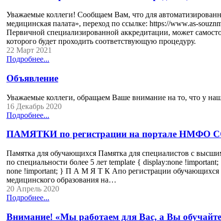
Уважаемые коллеги! Сообщаем Вам, что для автоматизирован
медицинская палата», переход по ссылке: https://www.as-sou
Первичной специализированной аккредитации, может самостоя
которого будет проходить соответствующую процедуру.
22 Март 2021
Подробнее...
Объявление
Уважаемые коллеги, обращаем Ваше внимание на то, что у наш
16 Декабрь 2020
Подробнее...
ПАМЯТКИ по регистрации на портале НМФО C
Памятка для обучающихся Памятка для специалистов с высши
по специальности более 5 лет template { display:none !important; } 
none !important; } П А М Я Т К Апо регистрации обучающихс
медицинского образования на…
20 Апрель 2020
Подробнее...
Внимание! «Мы работаем для Вас, а Вы обучайте