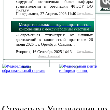
хирургии" посвященная юбилею кафедры
травматологии и ортопедии ФГБОУ ВО
Мы в 
ОрГМУ…
Понедельник, 27 Апрель 2026 11:40
Подробнее...
Межрегиональная научно-практическая
конференция с международным участием
«Современная фтизиатрия: от научных
достижений к клинической практике» 26
июня 2026 г. г. Оренбург Ссылка…
Вторник, 16 Сентябрь 2025 14:13
Подробнее...
Архив объявлений
назад
вперед
г. Оренбург, Шарлыкское
Схема проезда
Телефон: 8 (3532) 50–06–11
Факс: 
шоссе 5, 2 этаж, каб. 230
Структура Управления п