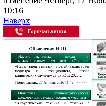
изменение Четверг, 17 Ноя
10:16
Наверх
Горячая линия
Объявления ИПО
Дистанцио
Научно-практическая школа с
обучен
международным участием «Степные
огни»:
«Паразитарные инвазии у детей (взгляд врача
педиатра и инфекциониста). Разбор
Графи
клинических случаев» 28 октября 2026…
работ
Понедельник, 27 Апрель 2026 11:42
Подробнее...
Областная научно-практическая
Контак
конференция с международным участием
ИПО
"Хирургическая техника и техника в