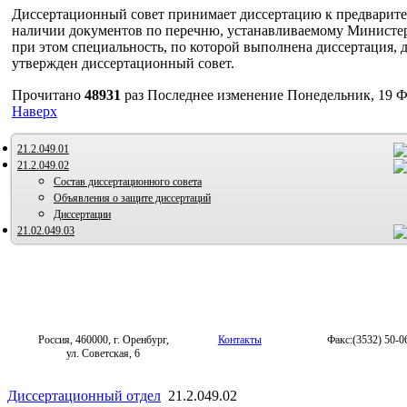
Диссертационный совет принимает диссертацию к предварит
Стенограмма-образец
наличии документов по перечню, устанавливаемому Министер
Форма заключения диссовета_Приложение N 4
при этом специальность, по которой выполнена диссертация, 
Форма заключения организации
утвержден диссертационный совет.
Ходатайство
Прочитано
48931
раз
Последнее изменение Понедельник, 19 Ф
Наверх
21.2.049.01
21.2.049.02
Состав диссертационного совета
Объявления о защите диссертаций
Диссертации
21.02.049.03
Россия, 460000, г. Оренбург,
Контакты
Факс:(3532) 50-0
ул. Советская, 6
Диссертационный отдел
21.2.049.02