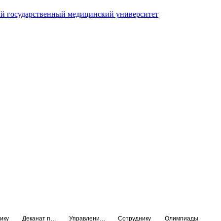
й государственный медицинский университет
ику
Деканат подготовки кадров высшей квалификации
Управление по НМО и региональному развитию здравоохранения
Сотруднику
Олимпиады