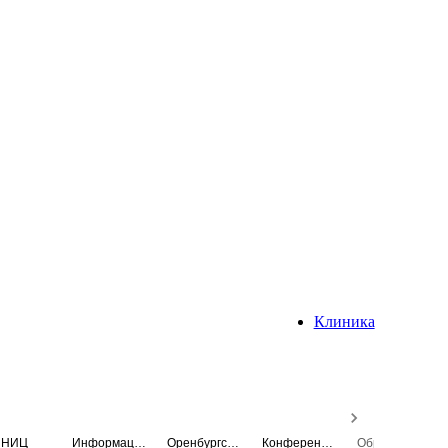
Клиника
НИЦ
Информационная система
Оренбургский медицинский вестник
Конференция
Образовательный центр истории Университета