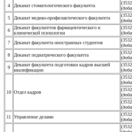
(3532
4
Деканат стоматологического факультета
(
доба
(3532
5
Деканат медико-профилактического факультета
(
доба
Деканат факультетов фармацевтического и
(3532
6
клинической психологии
(
доба
(3532
7
Деканат факультета иностранных студентов
(
доба
(3532
8
Деканат педиатрического факультета
(
доба
Деканат факультета подготовки кадров высшей
(3532
9
квалификации
(
доба
(3532
(
доба
(3532
10
Отдел кадров
(
доба
(3532
(
доба
(3532
11
Управление делами
(
доба
(3532
(
доба