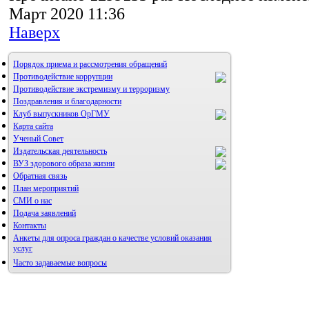
Март 2020 11:36
Наверх
Порядок приема и рассмотрения обращений
Противодействие коррупции
Противодействие экстремизму и терроризму
Поздравления и благодарности
Клуб выпускников ОрГМУ
Карта сайта
Ученый Совет
Издательская деятельность
ВУЗ здорового образа жизни
Обратная связь
План мероприятий
СМИ о нас
Подача заявлений
Альманах молодой науки
Контакты
Редакция журнала
Анкеты для опроса граждан о качестве условий оказания
услуг
Часто задаваемые вопросы
Фотогалерея
Правила направления,
рецензирования и опубликования
Форум «Репродуктивное здоровье»
научных статей