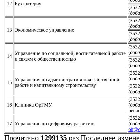
12
Бухгалтерия
(3532
(
доба
(3532
(
доба
13
Экономическое управление
(3532
(
доба
(3532
(
доба
Управление по социальной, воспитательной работе
14
и связям с общественностью
(3532
(
доба
(3532
(
доба
Управления по административно-хозяйственной
15
работе и капитальному строительству
(3532
(
доба
(3532
16
Клиника ОрГМУ
(
доба
реги
(3532
17
Управление по цифровому развитию
(
доба
oit@o
Прочитано
1299135
раз
Последнее изменен