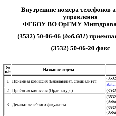
Внутренние номера телефонов 
управления
ФГБОУ ВО ОрГМУ Минздрава 
(3532) 50-06-06 (
доб.601
) приемна
(3532) 50-06-20 факс
№
Название отдела
п/п
(3532
1
Приёмная комиссия (Бакалавриат, специалитет)
abitu
2
Приёмная комиссия (Ординатура)
(3532
(3532
(
доба
3
Деканат лечебного факультета
(3532
(
доба