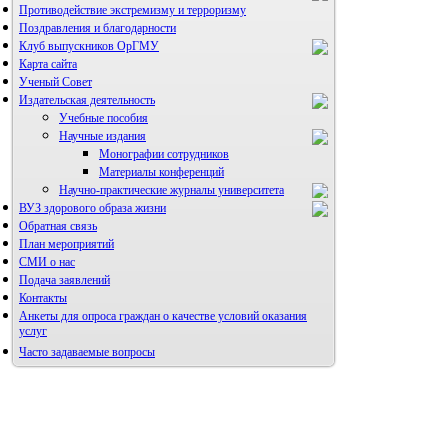
Противодействие экстремизму и терроризму
Поздравления и благодарности
Клуб выпускников ОрГМУ
Карта сайта
Ученый Совет
Издательская деятельность
Учебные пособия
Научные издания
Монографии сотрудников
Материалы конференций
Научно-практические журналы университета
ВУЗ здорового образа жизни
Обратная связь
Альманах молодой науки
План мероприятий
Редакция журнала
СМИ о нас
Подача заявлений
Контакты
Анкеты для опроса граждан о качестве условий оказания
услуг
Правила направления,
рецензирования и опубликования
Часто задаваемые вопросы
научных статей
Фотогалерея
Архив
Форум «Репродуктивное здоровье»