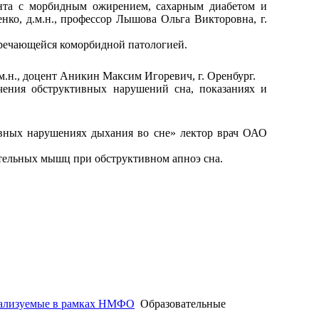
ента с морбидным ожирением, сахарным диабетом и
ко, д.м.н., профессор Лышова Ольга Викторовна, г.
тречающейся коморбидной патологией.
.н., доцент Аникин Максим Игоревич, г. Оренбург.
чения обструктивных нарушений сна, показаниях и
вных нарушениях дыхания во сне» лектор врач ОАО
тельных мышц при обструктивном апноэ сна.
ipo@orgma.ru
Реквизиты
еализуемые в рамках НМФО
Образовательные