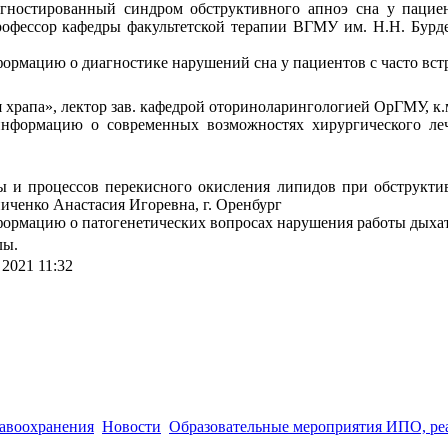
агностированный синдром обструктивного апноэ сна у паци
офессор кафедры факультетской терапии ВГМУ им. Н.Н. Бурден
формацию о диагностике нарушений сна у пациентов с часто вс
храпа», лектор зав. кафедрой оториноларингологией ОрГМУ, к.м
информацию о современных возможностях хирургического ле
 и процессов перекисного окисления липидов при обструкти
енко Анастасия Игоревна, г. Оренбург
формацию о патогенетических вопросах нарушения работы дыха
лы.
2021 11:32
 (3532) 50–06–11
Факс: (3532) 50-06-20
https://ipo.orgma.ru
авоохранения
Новости
Образовательные мероприятия ИПО, р