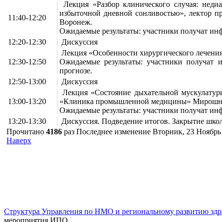
Лекция «Разбор клинического случая: неди
избыточной дневной сонливостью», лектор пр
11:40-12:20
Воронеж.
Ожидаемые результаты: участники получат ин
12:20-12:30
Дискуссия
Лекция «Особенности хирургического лечения 
12:30-12:50
Ожидаемые результаты: участники получат 
прогнозе.
12:50-13:00
Дискуссия
Лекция «Состояние дыхательной мускулатуры
13:00-13:20
«Клиника промышленной медицины» Мирошнич
Ожидаемые результаты: участники получат ин
13:20-13:30
Дискуссия. Подведение итогов. Закрытие шко
Прочитано
4186
раз
Последнее изменение Вторник, 23 Ноябрь 
Наверх
г. Оренбург, Шарлыкское шоссе 5, 2
Схема проезда
Телефон: 8
этаж, каб. 230
Структура Управления по НМО и региональному развитию здр
мероприятия ИПО