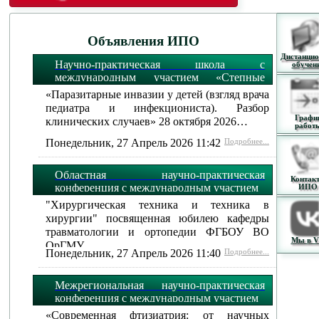
Объявления ИПО
Дистанцио
Научно-практическая школа с
обучен
международным участием «Степные
огни»:
«Паразитарные инвазии у детей (взгляд врача
педиатра и инфекциониста). Разбор
Графи
клинических случаев» 28 октября 2026…
работ
Понедельник, 27 Апрель 2026 11:42
Подробнее...
Областная научно-практическая
Контак
конференция с международным участием
ИПО
"Хирургическая техника и техника в
хирургии" посвященная юбилею кафедры
травматологии и ортопедии ФГБОУ ВО
Мы в 
ОрГМУ…
Понедельник, 27 Апрель 2026 11:40
Подробнее...
Межрегиональная научно-практическая
конференция с международным участием
«Современная фтизиатрия: от научных