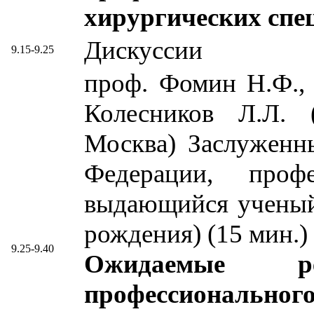
хирургических спе
преподавания о
профессионал
Дискуссии
клинической ана
хирургических спе
9.15-9.25
проф. Фомин Н.Ф., 
профессионал
Дискуссии
9.40-9.50
Колесников Л.Л. (
хирургических спе
проф. Хайруллин Р.
Москва) Заслуженн
Дискуссии
Сулайманова Л.И
9.40-9.50
Федерации, про
проф. Вагапова
Аширкаева Е.
выдающийся ученый
Меньшикова З.Ф. (
Гистологическая с
рождения) (15 мин.)
элементов коленного
лабораторных мыше
9.25-9.40
Ожидаемые ре
Ожидаемые ре
синестрола в крит
профессиональ
профессиональ
мин.)
09.50-10.05
09.50-10.05