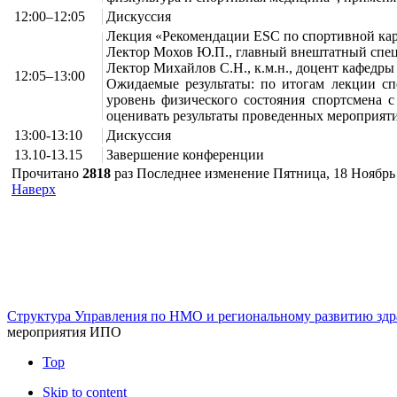
12:00–12:05
Дискуссия
Лекция «Рекомендации ESC по спортивной кар
Лектор Мохов Ю.П., главный внештатный спец
Лектор Михайлов С.Н., к.м.н., доцент кафед
12:05–13:00
Ожидаемые результаты: по итогам лекции сп
уровень физического состояния спортсмена с
оценивать результаты проведенных мероприяти
13:00-13:10
Дискуссия
13.10-13.15
Завершение конференции
Прочитано
2818
раз
Последнее изменение Пятница, 18 Ноябрь 
Наверх
г. Оренбург, Шарлыкское шоссе 5, 2
Схема проезда
Телефон: 8
этаж, каб. 230
Структура Управления по НМО и региональному развитию здр
мероприятия ИПО
Top
Skip to content