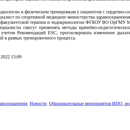
диологии и физическим тренировкам у пациентов с сердечно-с
иалист по спортивной медицине министерства здравоохранения
ры факультетской терапии и эндокринологии ФГБОУ ВО ОрГМУ М
ециалисты смогут применять методы врачебно-педагогических
 учетом Рекомендаций ESC, прогнозировать изменение дыхате
й в рамках тренировочного процесса.
2022 15:09
 (3532) 50–06–11
Факс: (3532) 50-06-20
https://ipo.orgma.ru
авоохранения
Новости
Образовательные мероприятия ИПО, р