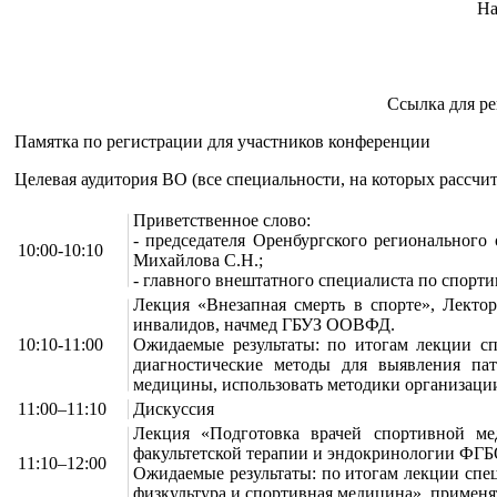
На
Ссылка для р
Памятка по регистрации для участников конференции
Целевая аудитория ВО (все специальности, на которых рассчи
Приветственное слово:
- председателя Оренбургского регионального
10:00-10:10
Михайлова С.Н.;
- главного внештатного специалиста по спорт
Лекция «Внезапная смерть в спорте», Лекто
инвалидов, начмед ГБУЗ ООВФД.
10:10-11:00
Ожидаемые результаты: по итогам лекции сп
диагностические методы для выявления пат
медицины, использовать методики организации
11:00–11:10
Дискуссия
Лекция «Подготовка врачей спортивной мед
факультетской терапии и эндокринологии ФГ
11:10–12:00
Ожидаемые результаты: по итогам лекции спе
физкультура и спортивная медицина», применя