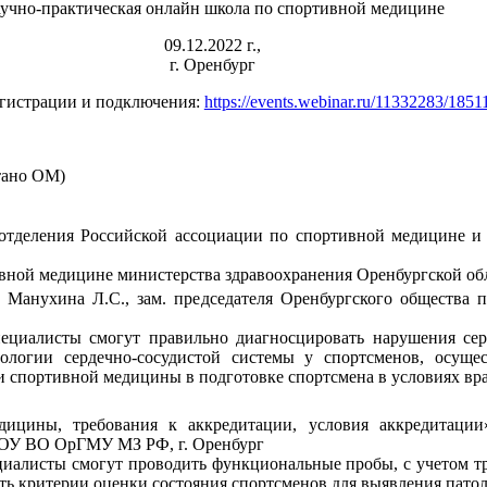
учно-практическая онлайн школа по спортивной медицине
09.12.2022 г.,
г. Оренбург
егистрации и подключения:
https://events.webinar.ru/11332283/185
тано ОМ)
 отделения Российской ассоциации по спортивной медицине и 
ивной медицине министерства здравоохранения Оренбургской о
р Манухина Л.С., зам. председателя Оренбургского общества
ециалисты смогут правильно диагносцировать нарушения сер
ологии сердечно-сосудистой системы у спортсменов, осуще
 спортивной медицины в подготовке спортсмена в условиях вра
ицины, требования к аккредитации, условия аккредитации»
БОУ ВО ОрГМУ МЗ РФ, г. Оренбург
циалисты смогут проводить функциональные пробы, с учетом т
ть критерии оценки состояния спортсменов для выявления патол