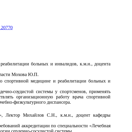
1120770
реабилитации больных и инвалидов, к.м.н., доцента
бласти Мохова Ю.П.
 по спортивной медицине и реабилитации больных и
дечно-соудистой системы у спортсменов, применять
ствлять организационную работу врача спортивной
чебно-физкультурного диспансера.
, Лектор Михайлов С.Н., к.м.н., доцент кафедры
ребований аккредитации по специальности «Лечебная
огии сердечно-сосудистой системы.