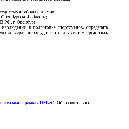
осудистыми заболеваниями»,
 Оренбургской области;
З РФ, г. Оренбург
 наблюдений в подготовке спортсменов, определять
льной сердечно-сосудистой и др. систем организма,
ipo@orgma.ru
Реквизиты
еализуемые в рамках НМФО
Образовательные