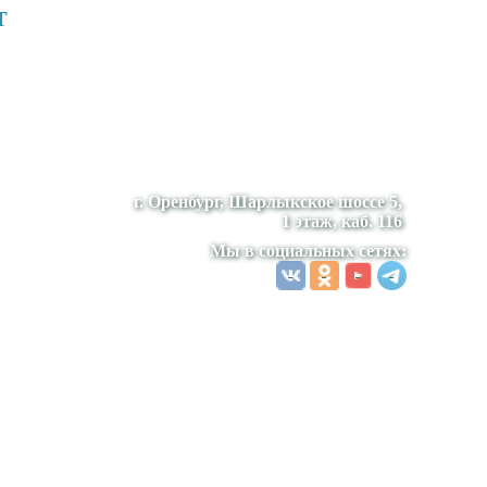
т
г. Оренбург, Шарлыкское шоссе 5,
1 этаж, каб. 116
Мы в социальных сетях: