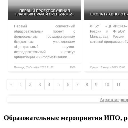
ПЕРВЫЙ ПРОЕКТ ОБУЧЕНИЯ
ГЛАВНЫХ ВРАЧЕЙ ОРЕНБУРЖЬЯ
ШКОЛА ГЛАВНОГО В
Первый совместный
ФГБУ «ЦНИИОИЗ»
образовательный проект с
России и ФГБОУ
федеральным государственным
Минздрава России
бюджетным учреждением
сетевой программе о
«Центральный научно-
исследовательский институт
организации и информатизации…
Пятница, 03 Октябрь 2025 21:27
1056
Среда, 13 Август 2025 15:08
«
1
2
3
4
5
6
7
8
9
10
11
Архив мероп
Образовательные мероприятия ИПО, 