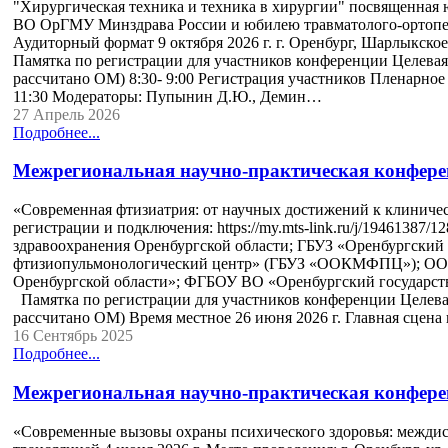
"Хирургическая техника и техника в хирургии" посвященна
ВО ОрГМУ Минздрава России и юбилею травматолого-ортопе
Аудиторный формат 9 октября 2026 г. г. Оренбург, Шарлыкско
Памятка по регистрации для участников конференции Целевая
рассчитано ОМ) 8:30- 9:00 Регистрация участников Пленарное з
11:30 Модераторы: Пупынин Д.Ю., Демин…
27 Апрель 2026
Подробнее...
Межрегиональная научно-практическая конфере
«Современная фтизиатрия: от научных достижений к клиническ
регистрации и подключения: https://my.mts-link.ru/j/19461387
здравоохранения Оренбургской области; ГБУЗ «Оренбургский
фтизиопульмонологический центр» (ГБУЗ «ООКМФПЦ»); ОО 
Оренбургской области»; ФГБОУ ВО «Оренбургский государст
Памятка по регистрации для участников конференции Целевая
рассчитано ОМ) Время местное 26 июня 2026 г. Главная сцена 
16 Сентябрь 2025
Подробнее...
Межрегиональная научно-практическая конфере
«Современные вызовы охраны психического здоровья: межди