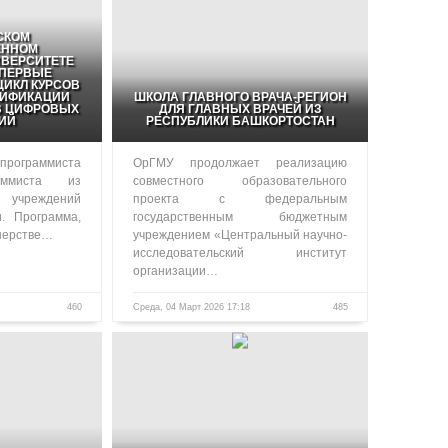
СКОМ
ЕННОМ
ВЕРСИТЕТЕ
ПЕРВЫЕ
ИКЛ КУРСОВ
ЛИФИКАЦИИ
ШКОЛА ГЛАВНОГО ВРАЧА-РЕГИОН
В ЦИФРОВЫХ
ДЛЯ ГЛАВНЫХ ВРАЧЕЙ ИЗ
ИЙ
РЕСПУБЛИКИ БАШКОРТОСТАН
программиста
ОрГМУ продолжает реализацию
аммиста из
совместного образовательного
чреждений
проекта с федеральным
и. Программа,
государственным бюджетным
нерстве…
учреждением «Центральный научно-
исследовательский институт
организации…
460
Среда, 04 Март 2026 17:18
485