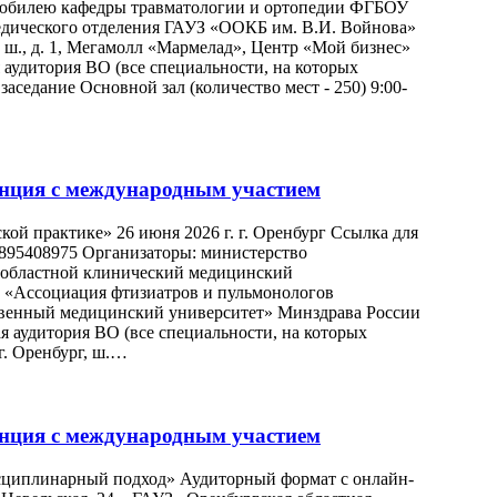
я юбилею кафедры травматологии и ортопедии ФГБОУ
дического отделения ГАУЗ «ООКБ им. В.И. Войнова»
е ш., д. 1, Мегамолл «Мармелад», Центр «Мой бизнес»
 аудитория ВО (все специальности, на которых
аседание Основной зал (количество мест - 250) 9:00-
нция с международным участием
ой практике» 26 июня 2026 г. г. Оренбург Ссылка для
/12895408975 Организаторы: министерство
 областной клинический медицинский
«Ассоциация фтизиатров и пульмонологов
венный медицинский университет» Минздрава России
 аудитория ВО (все специальности, на которых
г. Оренбург, ш.…
нция с международным участием
сциплинарный подход» Аудиторный формат с онлайн-