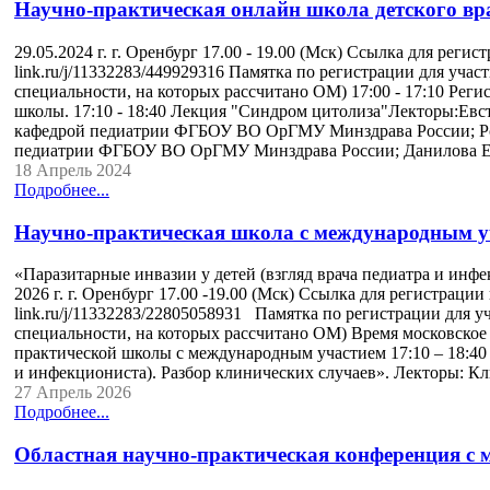
Научно-практическая онлайн школа детского вр
29.05.2024 г. г. Оренбург 17.00 - 19.00 (Мск) Ссылка для регист
link.ru/j/11332283/449929316 Памятка по регистрации для уча
специальности, на которых рассчитано ОМ) 17:00 - 17:10 Рег
школы. 17:10 - 18:40 Лекция "Синдром цитолиза"Лекторы:Евсти
кафедрой педиатрии ФГБОУ ВО ОрГМУ Минздрава России; Рощ
педиатрии ФГБОУ ВО ОрГМУ Минздрава России; Данилова Ел
18 Апрель 2024
Подробнее...
Научно-практическая школа с международным у
«Паразитарные инвазии у детей (взгляд врача педиатра и инфе
2026 г. г. Оренбург 17.00 -19.00 (Мск) Ссылка для регистрации 
link.ru/j/11332283/22805058931 Памятка по регистрации для 
специальности, на которых рассчитано ОМ) Время московское 
практической школы с международным участием 17:10 – 18:40 
и инфекциониста). Разбор клинических случаев». Лекторы: Кл
27 Апрель 2026
Подробнее...
Областная научно-практическая конференция с