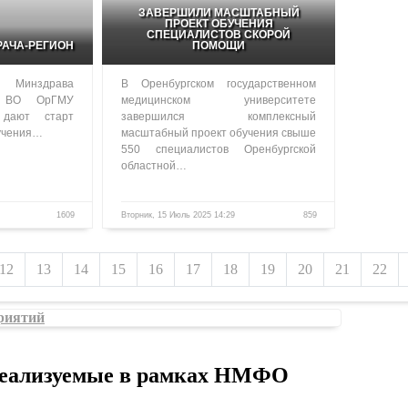
ЗАВЕРШИЛИ МАСШТАБНЫЙ
ПРОЕКТ ОБУЧЕНИЯ
СПЕЦИАЛИСТОВ СКОРОЙ
РАЧА-РЕГИОН
ПОМОЩИ
 Минздрава
В Оренбургском государственном
 ВО ОрГМУ
медицинском университете
 дают старт
завершился комплексный
бучения…
масштабный проект обучения свыше
550 специалистов Оренбургской
областной…
1609
Вторник, 15 Июль 2025 14:29
859
12
13
14
15
16
17
18
19
20
21
22
риятий
реализуемые в рамках НМФО