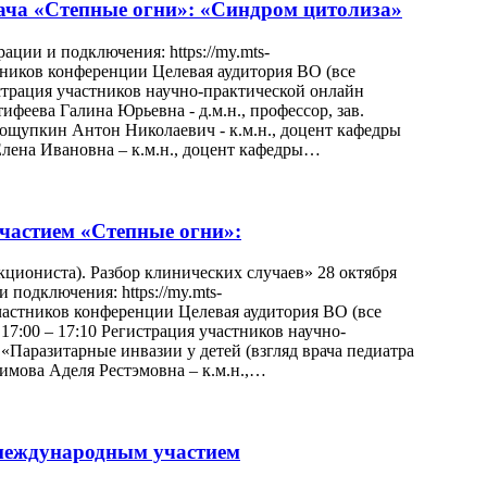
ача «Степные огни»: «Синдром цитолиза»
рации и подключения: https://my.mts-
стников конференции Целевая аудитория ВО (все
истрация участников научно-практической онлайн
феева Галина Юрьевна - д.м.н., профессор, зав.
упкин Антон Николаевич - к.м.н., доцент кафедры
ена Ивановна – к.м.н., доцент кафедры…
частием «Степные огни»:
кциониста). Разбор клинических случаев» 28 октября
и подключения: https://my.mts-
участников конференции Целевая аудитория ВО (все
17:00 – 17:10 Регистрация участников научно-
«Паразитарные инвазии у детей (взгляд врача педиатра
имова Аделя Рестэмовна – к.м.н.,…
 международным участием