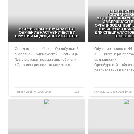
В ОРЕНБУРГ
ГОСУДАРСТВ
МЕДИЦИНСКОМ УНИ
ЗАВЕРШИЛСЯ В
ОРГАНИЗОВАННЫЙ Ц
В ОРЕНБУРЖЬЕ НАЧИНАЕТСЯ
ПОВЫШЕНИЯ КВА
ОБУЧЕНИЕ НАСТАВНИЧЕСТВУ
ДЛЯ СПЕЦИАЛИСТО
ВРАЧЕЙ И МЕДИЦИНСКИХ СЕСТЕР
ТЕХНОЛОГ
Сегодня на базе Оренбургской
Обучение прошли 44 
областной клинической больницы
и инженера-прогр
№2 стартовал первый цикл обучения
медицинских у
«Организация наставничества в…
Оренбургской област
реализованная в парт
Четверг, 23 Июль 2026 10:26
102
Пятница, 13 Март 2026 10:08