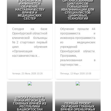
В ОРЕНБУРЖЬЕ
ОРГАНИЗОВАННЫЙ
НАЧИНАЕТСЯ
ЦИКЛ КУРСОВ
ОБУЧЕНИЕ
ПОВЫШЕНИЯ
НАСТАВНИЧЕСТВУ
КВАЛИФИКАЦИИ ДЛЯ
ВРАЧЕЙ И
СПЕЦИАЛИСТОВ
МЕДИЦИНСКИХ
ЦИФРОВЫХ
СЕСТЕР
ТЕХНОЛОГИЙ
Сегодня на базе
Обучение прошли 44
Оренбургской областной
программиста и
клинической больницы
инженера-программиста
№2 стартовал первый
из медицинских
цикл обучения
учреждений
«Организация
Оренбургской области.
наставничества в…
Программа,
реализованная в
партнерстве…
Четверг, 23 Июль 2026 10:26
Пятница, 13 Март 2026 10:08
106
461
ШКОЛА ГЛАВНОГО
ВРАЧА-РЕГИОН ДЛЯ
ГЛАВНЫХ ВРАЧЕЙ ИЗ
ПЕРВЫЙ ПРОЕКТ
РЕСПУБЛИКИ
ОБУЧЕНИЯ ГЛАВНЫХ
БАШКОРТОСТАН
ВРАЧЕЙ ОРЕНБУРЖЬЯ