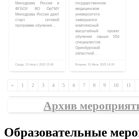
Минздрава России и
государственном
ФГБОУ ВО ОрГМУ
медицинском
Минздрава России дают
университете
старт сетевой
завершился
программе обучения…
комплексный
масштабный проект
обучения свыше 550
специалистов
Оренбургской
областной…
Среда, 13 Август 2025 15:08
Вторник, 15 Июль 2025 14:29
1609
859
«
1
2
3
4
5
6
7
8
9
10
11
Архив мероприят
Образовательные мер