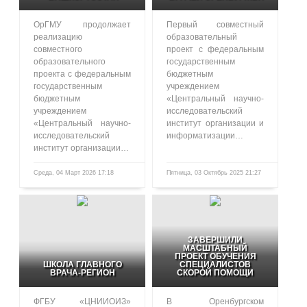
ОрГМУ продолжает
Первый совместный
реализацию
образовательный
совместного
проект с федеральным
образовательного
государственным
проекта с федеральным
бюджетным
государственным
учреждением
бюджетным
«Центральный научно-
учреждением
исследовательский
«Центральный научно-
институт организации и
исследовательский
информатизации…
институт организации…
Среда, 04 Март 2026 17:18
Пятница, 03 Октябрь 2025 21:27
485
1057
ЗАВЕРШИЛИ
МАСШТАБНЫЙ
ПРОЕКТ ОБУЧЕНИЯ
ШКОЛА ГЛАВНОГО
СПЕЦИАЛИСТОВ
ВРАЧА-РЕГИОН
СКОРОЙ ПОМОЩИ
ФГБУ «ЦНИИОИЗ»
В Оренбургском