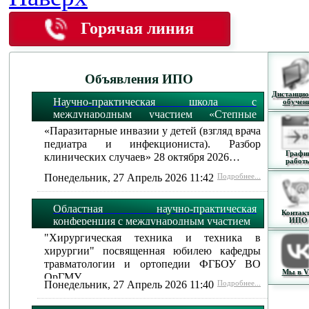
Горячая линия
Объявления ИПО
Дистанцио
Научно-практическая школа с
обучен
международным участием «Степные
огни»:
«Паразитарные инвазии у детей (взгляд врача
педиатра и инфекциониста). Разбор
Графи
клинических случаев» 28 октября 2026…
работ
Понедельник, 27 Апрель 2026 11:42
Подробнее...
Областная научно-практическая
Контак
конференция с международным участием
ИПО
"Хирургическая техника и техника в
хирургии" посвященная юбилею кафедры
травматологии и ортопедии ФГБОУ ВО
Мы в 
ОрГМУ…
Понедельник, 27 Апрель 2026 11:40
Подробнее...