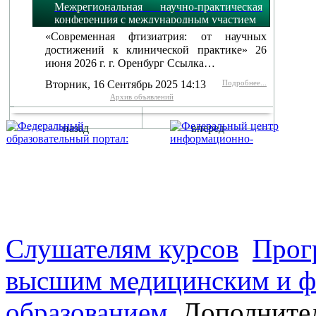
Межрегиональная научно-практическая
конференция с международным участием
«Современная фтизиатрия: от научных
достижений к клинической практике» 26
июня 2026 г. г. Оренбург Ссылка…
Вторник, 16 Сентябрь 2025 14:13
Подробнее...
Архив объявлений
назад
вперед
г. Оренбург, Шарлыкское
Схема проезда
Телефон: 8 (3532) 50–06–11
Факс: 
шоссе 5, 2 этаж, каб. 230
Слушателям курсов
Прог
высшим медицинским и ф
образованием
Дополните