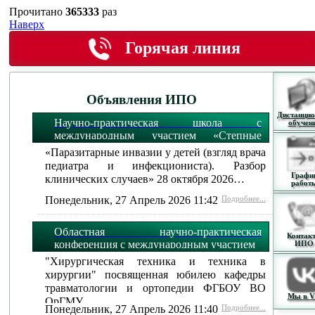
Прочитано
365333
раз
Наверх
Горячая линия
Объявления ИПО
Дистанцио
Научно-практическая школа с
обучен
международным участием «Степные
огни»:
«Паразитарные инвазии у детей (взгляд врача
педиатра и инфекциониста). Разбор
Графи
клинических случаев» 28 октября 2026…
работ
Понедельник, 27 Апрель 2026 11:42
Подробнее...
Областная научно-практическая
Контак
конференция с международным участием
ИПО
"Хирургическая техника и техника в
хирургии" посвященная юбилею кафедры
травматологии и ортопедии ФГБОУ ВО
Мы в 
ОрГМУ…
Понедельник, 27 Апрель 2026 11:40
Подробнее...