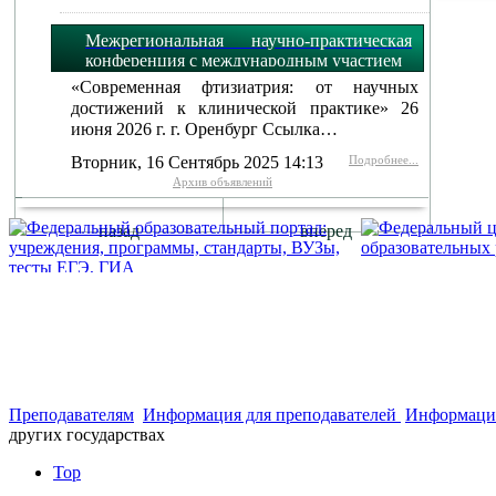
Межрегиональная научно-практическая
конференция с международным участием
«Современная фтизиатрия: от научных
достижений к клинической практике» 26
июня 2026 г. г. Оренбург Ссылка…
Вторник, 16 Сентябрь 2025 14:13
Подробнее...
Архив объявлений
назад
вперед
г. Оренбург, Шарлыкское шоссе 5, 2
Схема проезда
Телефон: 8
этаж, каб. 230
Преподавателям
Информация для преподавателей
Информация
других государствах
Top