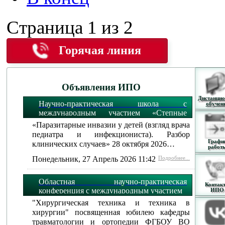
Страница 1 из 2
Горячая линия
Объявления ИПО
Дистанцио
Научно-практическая школа с
обучен
международным участием «Степные
огни»:
«Паразитарные инвазии у детей (взгляд врача
педиатра и инфекциониста). Разбор
Графи
клинических случаев» 28 октября 2026…
работ
Понедельник, 27 Апрель 2026 11:42
Подробнее...
Областная научно-практическая
Контак
конференция с международным участием
ИПО
"Хирургическая техника и техника в
хирургии" посвященная юбилею кафедры
травматологии и ортопедии ФГБОУ ВО