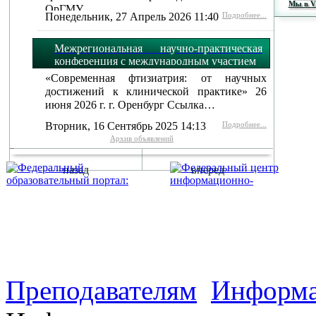
Мы в 
ОрГМУ…
Понедельник, 27 Апрель 2026 11:40
Подробнее...
Межрегиональная научно-практическая
конференция с международным участием
«Современная фтизиатрия: от научных
достижений к клинической практике» 26
июня 2026 г. г. Оренбург Ссылка…
Вторник, 16 Сентябрь 2025 14:13
Подробнее...
Архив объявлений
назад
вперед
г. Оренбург, Шарлыкское
Схема проезда
Телефон: 8 (3532) 50–06–11
Факс: 
шоссе 5, 2 этаж, каб. 230
Преподавателям
Информа