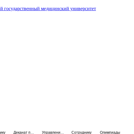
й государственный медицинский университет
ику
Деканат подготовки кадров высшей квалификации
Управление по НМО и региональному развитию здравоохранения
Сотруднику
Олимпиады