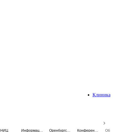
Клиника
НИЦ
Информационная система
Оренбургский медицинский вестник
Конференция
Образовательный центр истории Университета