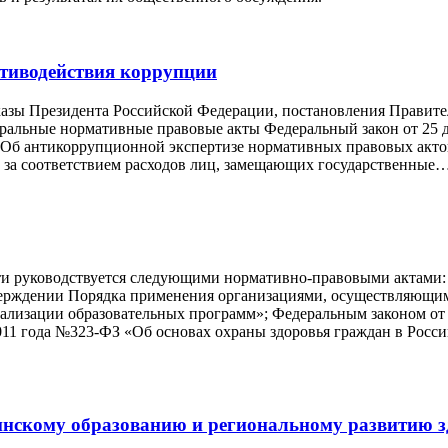
тиводействия коррупции
указы Президента Российской Федерации, постановления Правит
ральные нормативные правовые акты Федеральный закон от 25 д
 «Об антикоррупционной экспертизе нормативных правовых акто
ле за соответствием расходов лиц, замещающих государственные
сти руководствуется следующими нормативно-правовыми актами:
тверждении Порядка применения организациями, осуществляющим
ализации образовательных программ»; Федеральным законом от 
011 года №323-ФЗ «Об основах охраны здоровья граждан в Росс
нскому образованию и региональному развитию 