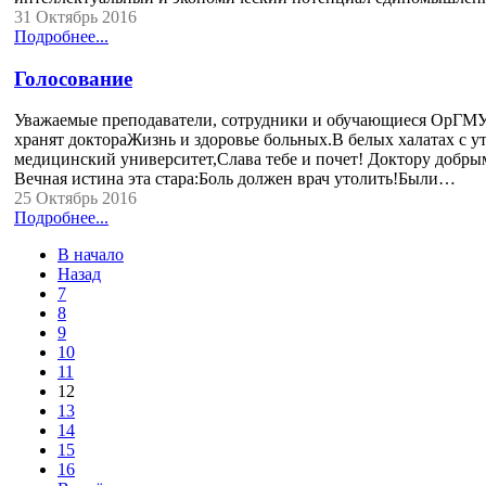
31 Октябрь 2016
Подробнее...
Голосование
Уважаемые преподаватели, сотрудники и обучающиеся ОрГМУ!
хранят доктораЖизнь и здоровье больных.В белых халатах с ут
медицинский университет,Слава тебе и почет! Доктору добрым
Вечная истина эта стара:Боль должен врач утолить!Были…
25 Октябрь 2016
Подробнее...
В начало
Назад
7
8
9
10
11
12
13
14
15
16