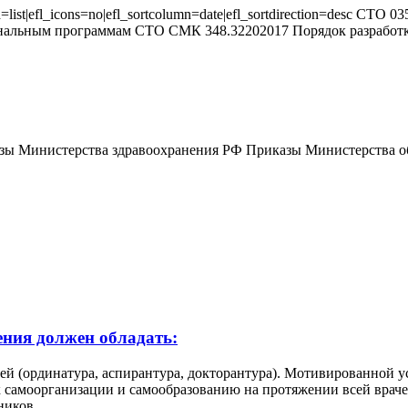
=list|efl_icons=no|efl_sortcolumn=date|efl_sortdirection=desc СТ
нальным программам СТО СМК 348.32202017 Порядок разработк
зы Министерства здравоохранения РФ Приказы Министерства об
ения должен обладать:
 (ординатура, аспирантура, докторантура). Мотивированной ус
 самоорганизации и самообразованию на протяжении всей враче
ников.