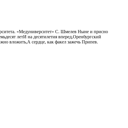
ерситета. «Медуниверситет» С. Шмелев Ныне и присно
семьдесят летИ на десятилетия вперед,Оренбургский
жно вложить,А сердце, как факел зажечь Припев.