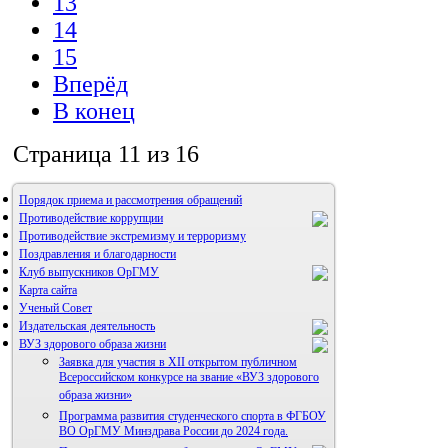
13
14
15
Вперёд
В конец
Страница 11 из 16
Порядок приема и рассмотрения обращений
Противодействие коррупции
Противодействие экстремизму и терроризму
Поздравления и благодарности
Клуб выпускников ОрГМУ
Карта сайта
Ученый Совет
Издательская деятельность
ВУЗ здорового образа жизни
Заявка для участия в XII открытом публичном
Всероссийском конкурсе на звание «ВУЗ здорового
образа жизни»
Программа развития студенческого спорта в ФГБОУ
Альманах молодой науки
ВО ОрГМУ Минздрава России до 2024 года.
Редакция журнала