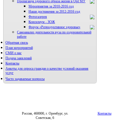
Пропаганда здорового образа жизни в ОрГМУ
Мероприятия за 2010-2016 год
Наши достижения за 2012-2016 год
Фотогалерея
Консилиум - ЗОЖ
Правила направления,
рецензирования и опубликования
Форум «Репродуктивное здоровье»
научных статей
Самоанализ деятельности вуза по оздоровительной
Архив
работе
Обратная связь
План мероприятий
СМИ о нас
Подача заявлений
Контакты
Анкеты для опроса граждан о качестве условий оказания
услуг
Часто задаваемые вопросы
Россия, 460000, г. Оренбург, ул.
Контакты
Советская, 6