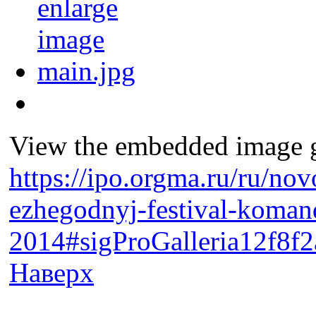
View the embedded image ga
https://ipo.orgma.ru/ru/nov
ezhegodnyj-festival-komand
2014#sigProGalleria12f8f2
Наверх