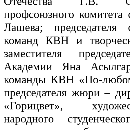
Отечества Г.В. Сав
профсоюзного комитета 
Лашева; председателя 
команд КВН и творческ
заместителя председа
Академии Яна Асылгар
команды КВН «По-любом
председателя жюри – дир
«Горицвет», художе
народного студенческ