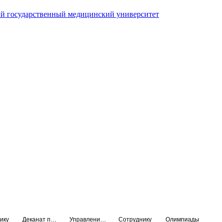
й государственный медицинский университет
ику
Деканат подготовки кадров высшей квалификации
Управление по НМО и региональному развитию здравоохранения
Сотруднику
Олимпиады