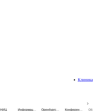
Клиника
НИЦ
Информационная система
Оренбургский медицинский вестник
Конференция
Образовательный центр истории Университета