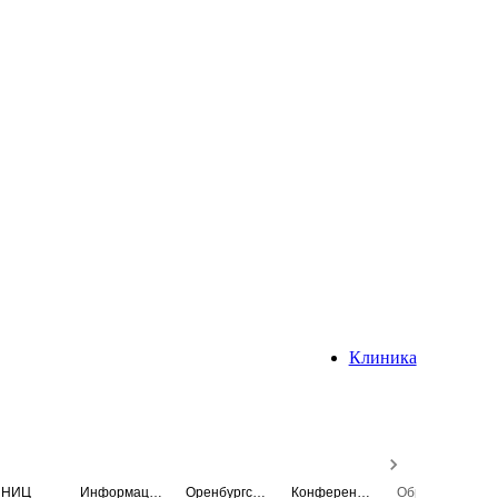
Клиника
НИЦ
Информационная система
Оренбургский медицинский вестник
Конференция
Образовательный центр истории Университета