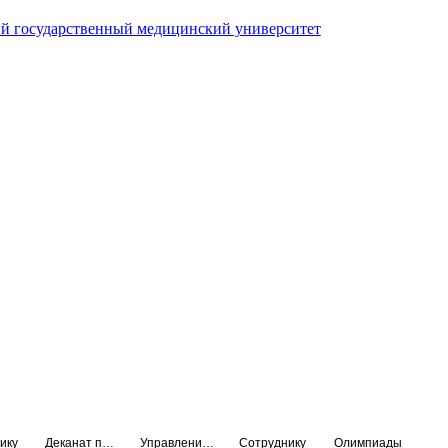
й государственный медицинский университет
ику
Деканат подготовки кадров высшей квалификации
Управление по НМО и региональному развитию здравоохранения
Сотруднику
Олимпиады