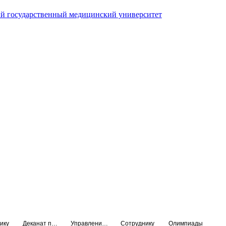
й государственный медицинский университет
ику
Деканат подготовки кадров высшей квалификации
Управление по НМО и региональному развитию здравоохранения
Сотруднику
Олимпиады