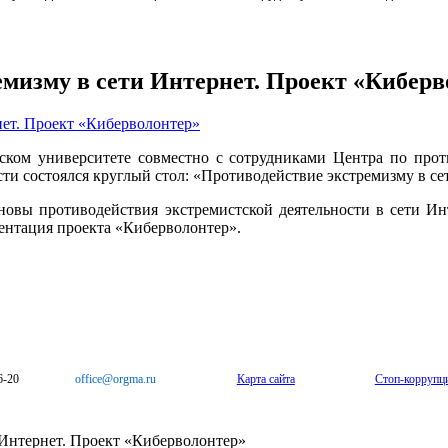
емизму в сети Интернет. Проект «Киберв
нском университете совместно с сотрудниками Центра по про
ти состоялся круглый стол: «Противодействие экстремизму в се
овы противодействия экстремистской деятельности в сети Инт
зентация проекта «Киберволонтер».
6-20
office@orgma.ru
Карта сайта
Стоп-коррупц
Интернет. Проект «Киберволонтер»