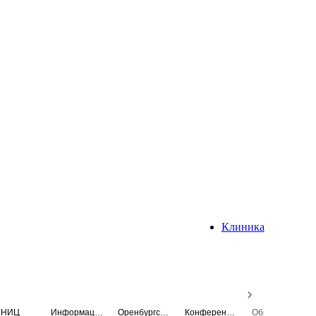
Клиника
НИЦ
Информационная система
Оренбургский медицинский вестник
Конференция
Образовательный центр истории Университета