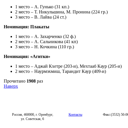
1 место – А. Гунько (31 кп.)
2 место – Т. Никульшина, М. Пронина (224 гр.)
3 место – В. Лайва (24 ст.)
Номинация: Плакаты
1 место – А. Захарченко (32 ф.)
2 место – А. Сальникова (41 кп)
3 место – Н. Кочкина (110 гр.)
Номинация: «Агитки»
1 место – Аджай Кхетре (203-и), Мехтааб Каур (205-и)
2 место – Наурмэхмиш, Тарандит Каур (409-и)
Прочитано
1908
раз
Наверх
Россия, 460000, г. Оренбург,
Контакты
Факс:(3532) 50-0
ул. Советская, 6