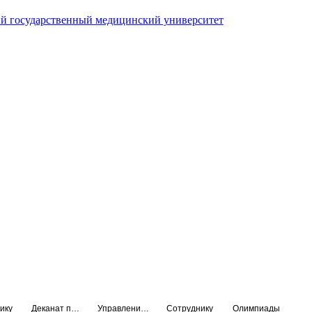
й государственный медицинский университет
ику
Деканат подготовки кадров высшей квалификации
Управление по НМО и региональному развитию здравоохранения
Сотруднику
Олимпиады