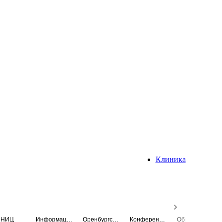
Клиника
НИЦ
Информационная система
Оренбургский медицинский вестник
Конференция
Образовательный центр истории Университета