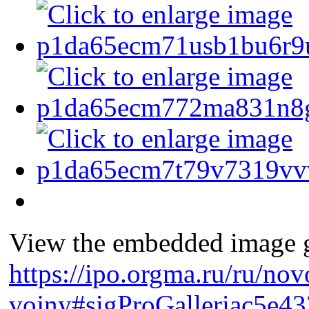
View the embedded image ga
https://ipo.orgma.ru/ru/no
vojny#sigProGalleriac5e4