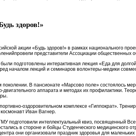
Будь здоров!»
ийской акции «Будь здоров!» в рамках национального прое
олений
провели представители Ассоциации общественных 
 были подготовлены интерактивная лекция «Еда для долгой
еред началом лекций и семинаров волонтеры-медики совме
 поколении. В пансионате «Марсово поле» состоялось мер
-двигательного аппарата и методах их профилактики. Теор
уры.
портивно-оздоровительном комплексе «Гиппократ». Трениров
космонавт Иван Вагнер.
ГМУ подготовили интеллектуальный квиз, посвященный Все
стались в стороне и бойцы Студенческого медицинского отр
центра они организовали праздник здоровья для маленьких