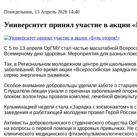
Понедельник, 13 Апрель 2026 14:40
Университет принял участие в акции «
С 5 по 13 апреля ОрГМУ стал частью масштабной Всеросс
Всемирному дню здоровья. М
ероприятия
для разных пок
Так, в Региональном молодежном центре для школьников
заболеваний. Во время акции «Всероссийская зарядка п
серию энергичных разминок.
Особое внимание добровольцы уделили заботе о старшем
Слушатели лекции узнали о причинах заболеваний опорно
блоком: волонтеры провели комплекс лечебной физкульт
Кульминацией недели стала «Зарядка с космонавтом» в с
заведения и работающей молодежи провел Герой России 
Активисты добровольческого студенческого общества Ор
на вопросы о первой помощи и здоровых привычках. Не о
клинического медицинского фтизиопульмонологического 