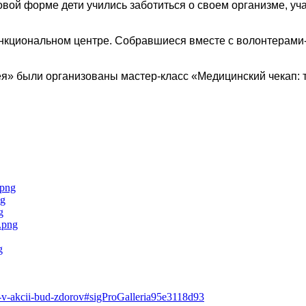
овой форме дети учились заботиться о своем организме, у
кциональном центре. Собравшиеся вместе
с волонтерам
я» были организованы мастер-класс «Медицинский чекап: т
tie-v-akcii-bud-zdorov#sigProGalleria95e3118d93