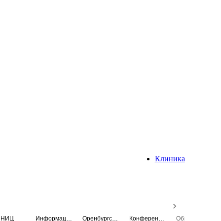
Клиника
НИЦ
Информационная система
Оренбургский медицинский вестник
Конференция
Образовательный центр истории Университета