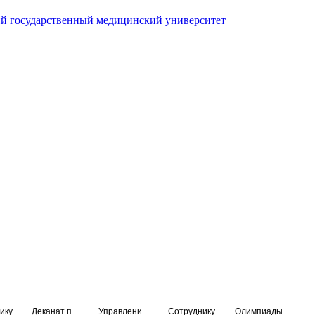
й государственный медицинский университет
ику
Деканат подготовки кадров высшей квалификации
Управление по НМО и региональному развитию здравоохранения
Сотруднику
Олимпиады