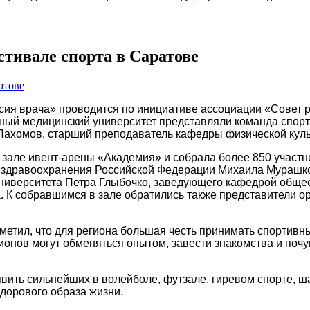
стивале спорта в Саратове
сия врача» п
роводится по инициативе ассоциации «Совет 
ный медицинский университет представляли команда спортс
Пахомов, старший преподаватель кафедры физической куль
зале ивент-арены «Академия» и собрала более 850 участни
 здравоохранения Российской Федерации Михаила Мурашко
университета Петра Глыбочко, заведующего кафедрой обще
 К собравшимся в зале обратились также представители о
етил, что для региона большая честь принимать спортивны
гионов могут обменяться опытом, завести знакомства и поч
явить сильнейших в волейболе, футзале, гиревом спорте, ш
дорового образа жизни.