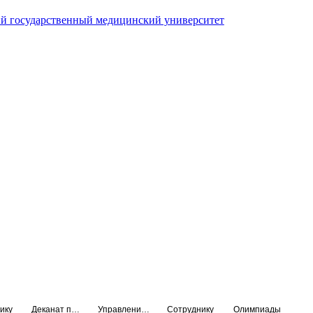
й государственный медицинский университет
ику
Деканат подготовки кадров высшей квалификации
Управление по НМО и региональному развитию здравоохранения
Сотруднику
Олимпиады