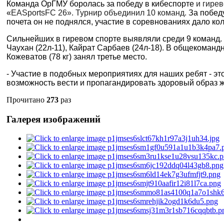
Команда ОрГМУ боролась за победу в
кибеспорте
и гирев
«
EA
Sports
FC
26». Турнир объединил 10 команд.
За побед
почета он не поднялся, участие в соревнованиях дало к
Сильнейших в гиревом спорте выявляли среди 9 команд. 
Чаухан (22л-11), Кайрат Сарбаев (24л-18). В общекоманд
Кожеватов (78 кг) занял третье место.
- Участие в подобных мероприятиях для наших ребят - эт
возможность вести и пропагандировать здоровый образ жи
Прочитано
273
раз
Галерея изображений