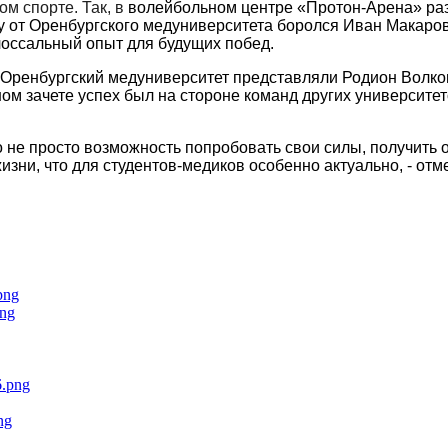
ом спорте. Так, в
волейбольном центре «Протон-Арена» раз
у от Оренбургского медуниверситета боролся Иван Макаров (
олоссальный опыт для будущих побед.
Оренбургский медуниверситет представляли Родион Волков 
ном зачете успех был на стороне команд других университет
о не просто возможность попробовать свои силы, получить о
зни, что для студентов-медиков особенно актуально, - от