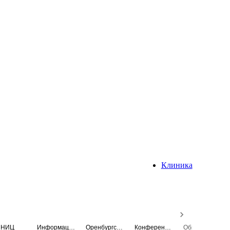
Клиника
НИЦ
Информационная система
Оренбургский медицинский вестник
Конференция
Образовательный центр истории Университета