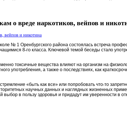
м о вреде наркотиков, вейпов и никот
оле № 1 Оренбургского района состоялась встреча профе
учащимися 8
‑
го класса. Ключевой темой беседы стало употр
менно токсичные вещества влияют на организм на физиолог
го употребления, а также о последствиях, как краткосрочн
 стремление «быть как все» или попробовать что
‑
то запрет
торитетных научных данных и наглядных жизненных пример
 выбор в пользу здоровья и придадут им уверенности в от