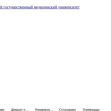
й государственный медицинский университет
ику
Деканат подготовки кадров высшей квалификации
Управление по НМО и региональному развитию здравоохранения
Сотруднику
Олимпиады