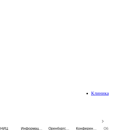
Клиника
НИЦ
Информационная система
Оренбургский медицинский вестник
Конференция
Образовательный центр истории Университета