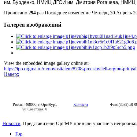
им. Бурденко, НМИЦ ДГОИ им. Дмитрия Рогачева, НМИЦ э
Прочитано
294
раз
Последнее изменение Четверг, 30 Апрель 2
Галерея изображений
View the embedded image gallery online at:
https://ipo.orgma.ru/ru/novosti/item/8708-predstaviteli-orgmu-prin
Наверх
Россия, 460000, г. Оренбург,
Контакты
Факс:(3532) 50-0
ул. Советская, 6
Новости
Представители ОрГМУ приняли участие в нейроонко
Top