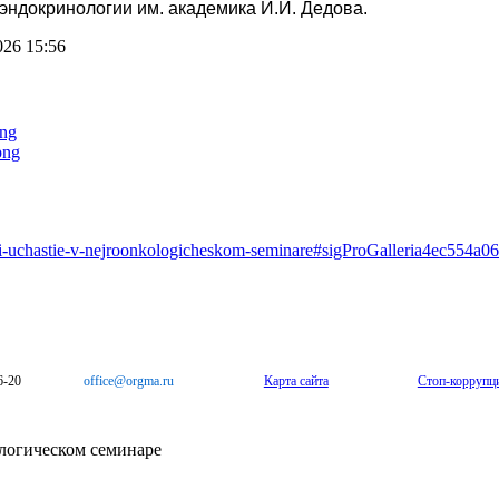
ндокринологии им. академика И.И. Дедова.
026 15:56
yali-uchastie-v-nejroonkologicheskom-seminare#sigProGalleria4ec554a0
6-20
office@orgma.ru
Карта сайта
Стоп-коррупц
логическом семинаре