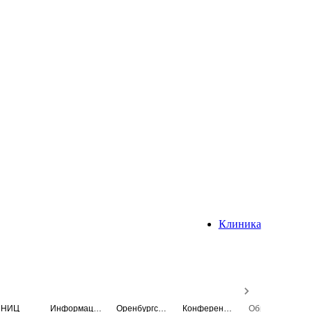
Клиника
НИЦ
Информационная система
Оренбургский медицинский вестник
Конференция
Образовательный центр истории Университета