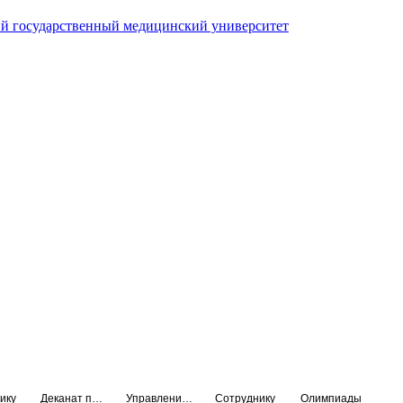
й государственный медицинский университет
ику
Деканат подготовки кадров высшей квалификации
Управление по НМО и региональному развитию здравоохранения
Сотруднику
Олимпиады