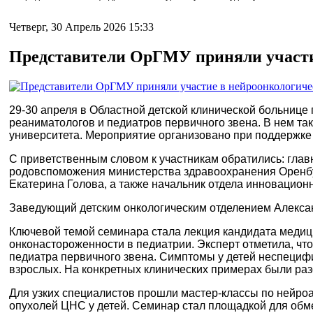
Четверг, 30 Апрель 2026 15:33
Представители ОрГМУ приняли участи
29-30 апреля в Областной детской клинической больнице 
реаниматологов и педиатров первичного звена. В
нем та
университета.
Мероприятие организовано при поддержке 
С приветственным словом к участникам обратились: гла
родовспоможения министерства здравоохранения Оренбу
Екатерина Голова, а также начальник отдела инновацион
Заведующий детским онкологическим отделением Алексан
Ключевой темой семинара стала лекция кандидата медиц
онконастороженности в педиатрии. Эксперт отметила, чт
педиатра первичного звена. Симптомы у детей неспецифи
взрослых. На конкретных клинических примерах были ра
Для узких специалистов прошли мастер-классы по нейро
опухолей ЦНС у детей. Семинар стал площадкой для о