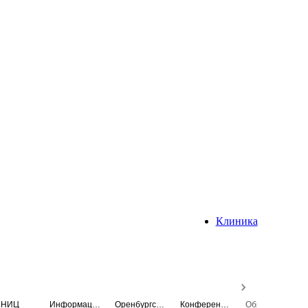
Клиника
НИЦ
Информационная система
Оренбургский медицинский вестник
Конференция
Образовательный центр истории Университета