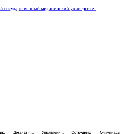
й государственный медицинский университет
ику
Деканат подготовки кадров высшей квалификации
Управление по НМО и региональному развитию здравоохранения
Сотруднику
Олимпиады