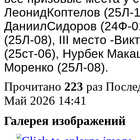
Леонид
Коптелов (
25Л-
Даниил
Сидоров (24Ф-0
(
25Л-08)
, III
место -
Вик
(
25ст-06
),
Нурбек
Мака
Моренко
(
25Л-08).
Прочитано
223
раз
Послед
Май 2026 14:41
Галерея изображений