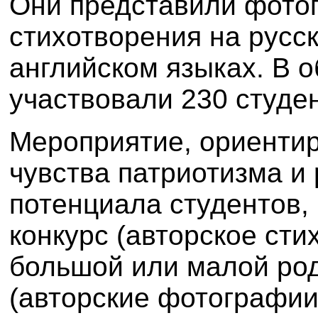
Они
представи
ли
фотог
стихотворения на русс
английском языках. В 
участвовали
230 студен
М
ероприятие, ориенти
чувства патриотизма и 
потенциала студентов
,
конкурс (авторское сти
большой или малой
р
о
(авторские фотографи