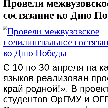
Провели межвузовско
состязание ко Дню П
С 10 по 30
апреля
на к
языков
реализован
про
край родной!»
.
В проек
студентов ОрГМУ и ОГ