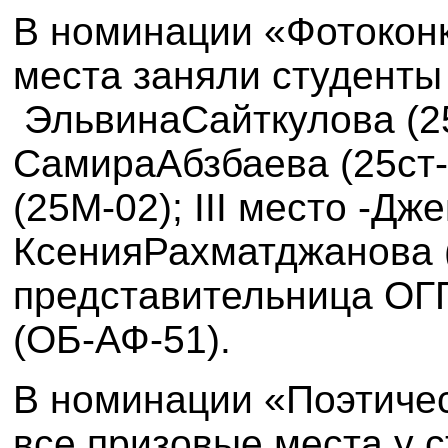
В номинации «Фотоконк
места
заняли студент
Эльвина
Сайткулова (2
Самира
Абзбаева (
25ст-
(25М-02);
III
место -
Дже
Ксения
Рахматджанова 
представительница ОГ
(ОБ-АФ-51).
В номинации «Поэтичес
все
призовые места у 