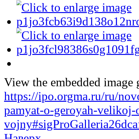
View the embedded image ga
https://ipo.orgma.ru/ru/nov
pamyat-o-geroyah-velikoj-
vojny#sigProGalleria26dc
Наверх