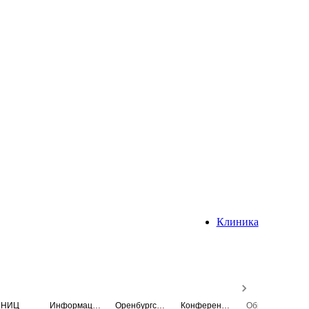
Клиника
НИЦ
Информационная система
Оренбургский медицинский вестник
Конференция
Образовательный центр истории Университета