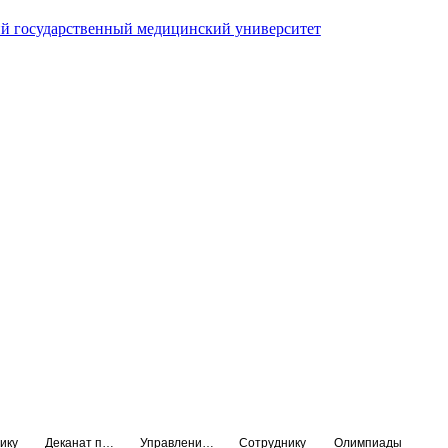
й государственный медицинский университет
ику
Деканат подготовки кадров высшей квалификации
Управление по НМО и региональному развитию здравоохранения
Сотруднику
Олимпиады