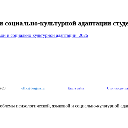
 социально-культурной адаптации студен
й и социально-культурной адаптации_2026
6-20
office@orgma.ru
Карта сайта
Стоп-коррупц
блемы психологической, языковой и социально-культурной адапт