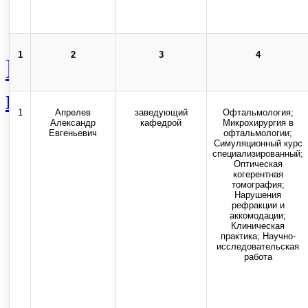
Карта сайта
Стоп-коррупция
1
2
3
4
Новости
Общественная ж
категория
Состав педагог
1
Апрелев
заведующий
Офтальмология;
Александр
кафедрой
Микрохирургия в
Top
Евгеньевич
офтальмологии;
Симуляционный курс
специализированный;
Оптическая
Skip to content
когерентная
томография;
Нарушения
рефракции и
Copyright © 2013-2025 Оф
аккомодации;
Клиническая
практика; Научно-
государственного бюджетног
исследовательская
работа
высшего образования "Ор
медицинский университет" 