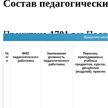
Состав педагогически
Прочитано
1701
раз
После
Прокрутите табли
Июнь 2026 11:16
Наверх
№
ФИО
Занимаемая
Перечень
п/
педагогического
должность
преподаваемых
п
работника
педагогического
учебных
работника
предметов, курсов,
дисциплин
(модулей), практик
Россия, 460000, г. Оренбург, ул.
Контакты
Советская, 6