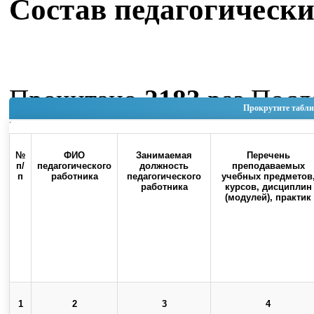
Состав педагогически
Прочитано
2183
раз
После
Прокрутите табли
Июнь 2026 12:02
Наверх
№
ФИО
Занимаемая
Перечень
п/
педагогического
должность
преподаваемых
п
работника
педагогического
учебных предметов
работника
курсов, дисциплин
(модулей), практик
Россия, 460000, г. Оренбург, ул.
Контакты
Советская, 6
1
2
3
4