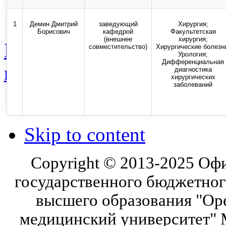
Карта сайта
Стоп-коррупция
1
Демин Дмитрий
заведующий
Хирургия;
Борисович
кафедрой
Факультетская
(внешнее
хирургия;
Новости
Общественная ж
совместительство)
Хирургические болезн
Урология;
Дифференциальная
категория
Состав педагог
диагностика
хирургических
заболеваний
Top
Skip to content
Copyright © 2013-2025 Оф
государственного бюджетног
высшего образования "Ор
медицинский университет" 