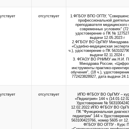
инистрации сайта.
утствует
отсутствует
1.ФГБОУ ВПО ОГПУ, "Совершенс
профессиональной деятельн
преподавателя медицинского 
современных условиях" (72 
удостоверение о ПК № 127527
выдачи 12.05.2023 г
2.ФГБОУ ВО ОрГМУ Минздрава 
«Судебно-медицинская эксперти
ч.), удостоверение о ПК 56310279
выдачи 02.11.2024 г.
3. ФГАОУ ВО РНИМУ им.Н.И. П
Минздрава России, «Цифр
инструменты практико-ориентир
обучения", (18 ч.), удостоверен
772423828927, дата выдачи 24.12
утствует
отсутствует
ИПО ФГБОУ ВО ОрГМУ – кур
«Педиатрия» 144 ч (14.01-12.0
Удостоверение № 5631004240
12.02.2022 ИПО ФГБОУ ВО ОрГМ
ПК "Функциональная диагност
педиатрии" 144 ч Удостоверени
563100423766, номер 5605 от 12.
ФГБОУ ВО ОГПУ - Курс 
«Совершенствование професси