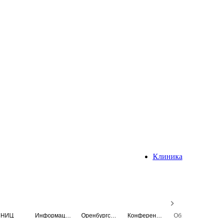
Клиника
НИЦ
Информационная система
Оренбургский медицинский вестник
Конференция
Образовательный центр истории Университета