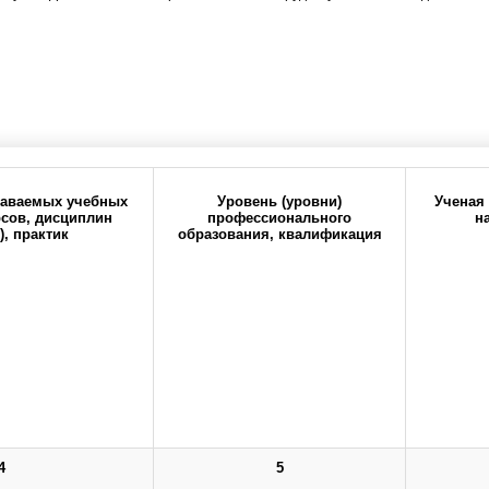
Прокрутите таблицу вправо для просмотра всех колонок
даваемых учебных
Уровень (уровни)
Ученая 
рсов, дисциплин
профессионального
н
), практик
образования, квалификация
6-20
office@orgma.ru
Карта сайта
Стоп-коррупц
тав педагогических работников
о бюджетного образовательного учреждения высшего образования "Оренбургс
здравоохранения Российской Федерации.
4
5
Все права защищены.