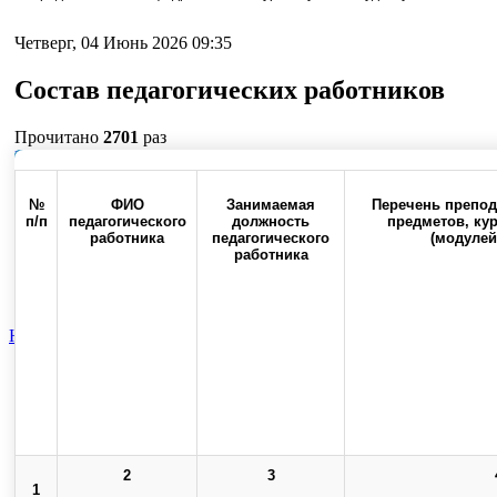
Четверг, 04 Июнь 2026 09:35
Состав педагогических работников
Прочитано
2701
раз
Наверх
№
ФИО
Занимаемая
Перечень препо
п/п
педагогического
должность
предметов, ку
работника
педагогического
(модулей
работника
Россия, 460000, г. Оренбург,
Контакты
Факс:(3532) 50-0
ул. Советская, 6
Новости
Общественная жизнь
Вспомогательная категория
Сос
Top
Skip to content
Copyright © 2013-2025 Официальный сайт федерального государственног
2
3
1