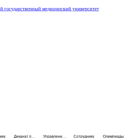
й государственный медицинский университет
ику
Деканат подготовки кадров высшей квалификации
Управление по НМО и региональному развитию здравоохранения
Сотруднику
Олимпиады