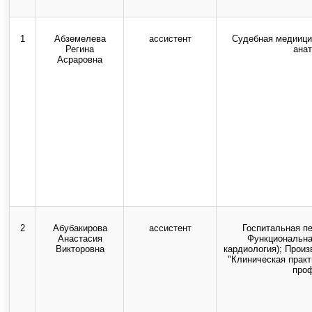
Использование текстовых, ау
1
Абземелева
ассистент
Судебная медиици
Регина
ана
Асраровна
2
Абубакирова
ассистент
Госпитальная п
Анастасия
Функциональна
Викторовна
кардиология); Произ
"Клиническая практ
про