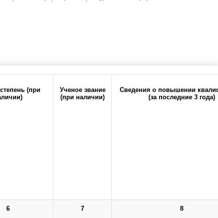
степень (при
Ученое звание
Сведения о повышении квали
аличии)
(при наличии)
(за последние 3 года)
ия
Политика
Реквизиты
конфиденциальности
кий государственный медицинский университет" Министерства
6
7
8