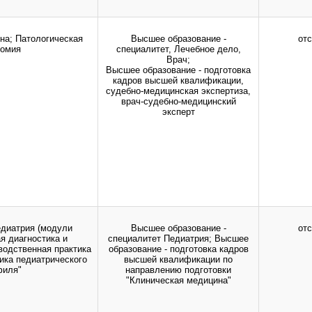
дио-, фото- и видеоматериалов возможно только с письменного разрешения адм
на; Патологическая
Высшее образование -
отс
томия
специалитет, Лечебное дело,
Врач;
Высшее образование - подготовка
кадров высшей квалификации,
судебно-медицинская экспертиза,
врач-судебно-медицинский
эксперт
едиатрия (модули
Высшее образование -
отс
я диагностика и
специалитет Педиатрия; Высшее
водственная практика
образование - подготовка кадров
ика педиатрического
высшей квалификации по
филя"
направлению подготовки
"Клиническая медицина"