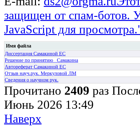
E-mail:
ds2@orgma.ru
Этот
защищен от спам-ботов. 
JavaScript для просмотра.
Имя файла
Диссертация Самакиной ЕС
Решение по принятию_ Самакина
Автореферат Самакиной ЕС
Отзыв науч.рук. Меркуловой ЛМ
Сведения о научном рук.
Прочитано
2409
раз
После
Июнь 2026 13:49
Наверх