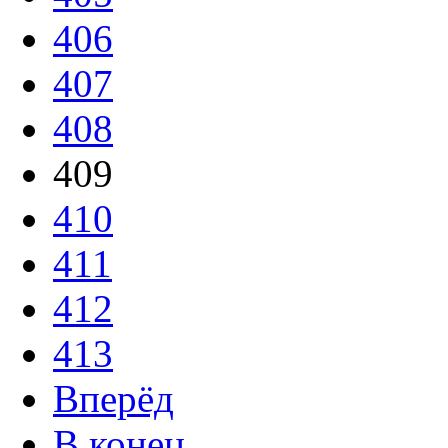
406
407
408
409
410
411
412
413
Вперёд
В конец