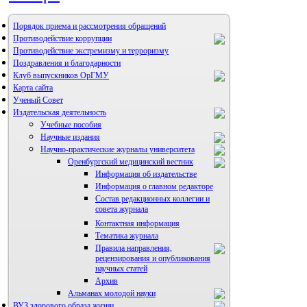
Порядок приема и рассмотрения обращений
Противодействие коррупции
Противодействие экстремизму и терроризму
Поздравления и благодарности
Клуб выпускников ОрГМУ
Карта сайта
Ученый Совет
Издательская деятельность
Учебные пособия
Научные издания
Научно-практические журналы университета
Оренбургский медицинский вестник
Информация об издательстве
Информация о главном редакторе
Состав редакционных коллегии и
совета журнала
Контактная информация
Тематика журнала
Правила направления,
рецензирования и опубликования
научных статей
Архив
Альманах молодой науки
ВУЗ здорового образа жизни
Редакция журнала