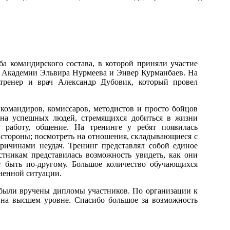
а командирского состава, в которой приняли участие
й Академии Эльвира Нурмеева и Энвер Курманбаев. На
тренер и врач Александр Дубовик, который провел
 командиров, комиссаров, методистов и просто бойцов
 на успешных людей, стремящихся добиться в жизни
 работу, общение. На тренинге у ребят появилась
о стороны; посмотреть на отношения, складывающиеся с
ричинами неудач. Тренинг представлял собой единое
стникам представилась возможность увидеть, как они
 быть по-другому. Большое количество обучающихся
ненной ситуации.
были вручены дипломы участников. По организации к
 на высшем уровне. Спасибо большое за возможность