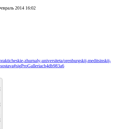
евраль 2014 16:02
rakticheskie-zhurnaly-universiteta/orenburgskij-meditsinskij-
o-sostava#sigProGalleriacb4db983a6