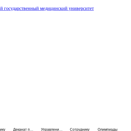
й государственный медицинский университет
ику
Деканат подготовки кадров высшей квалификации
Управление по НМО и региональному развитию здравоохранения
Сотруднику
Олимпиады