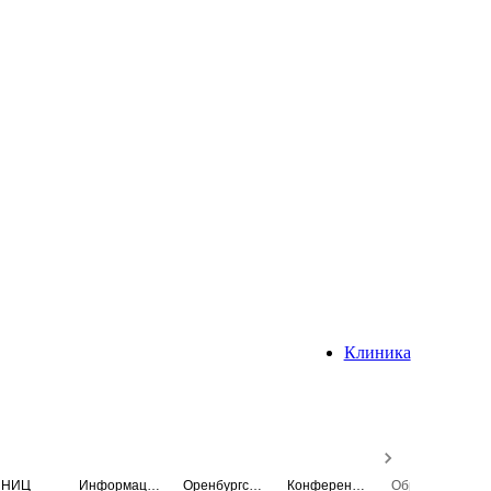
Клиника
НИЦ
Информационная система
Оренбургский медицинский вестник
Конференция
Образовательный центр истории Университета