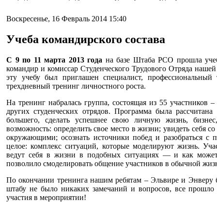
Воскресенье, 16 Февраль 2014 15:40
Учеба командирского состава
С 9 по 11 марта 2013 года
на базе Штаба РСО прошла учеб
командир и комиссар Студенческого Трудового Отряда наше
эту учебу был приглашен специалист, профессиональный 
трехдневный тренинг личностного роста.
На тренинг набралась группа, состоящая из 55 участников –
других студенческих отрядов. Программа была рассчитана
большего, сделать успешнее свою личную жизнь, бизнес,
возможность: определить свое место в жизни; увидеть себя с
окружающими; осознать источники побед и разобраться с п
целое: комплекс ситуаций, которые моделируют жизнь. Уча
ведут себя в жизни в подобных ситуациях — и как может
позволило смоделировать общение участников в обычной жиз
По окончании тренинга нашим ребятам – Эльвире и Энверу 
штабу не было никаких замечаний и вопросов, все прошло
участия в мероприятии!