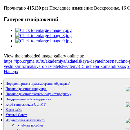
Прочитано
415130
раз
Последнее изменение Воскресенье, 16 Ф
Галерея изображений
View the embedded image gallery online at:
https://ipo.orgma.ru/ru/akademiya/izdatelskaya-deyatelnost/nauchno-p
vestnik/informatsiya-ob-izdatelstve/item/815-ucheba-komandirskog
Наверх
Порядок приема и рассмотрения обращений
Противодействие коррупции
Противодействие экстремизму и терроризму
Поздравления и благодарности
Клуб выпускников ОрГМУ
Карта сайта
Ученый Совет
Издательская деятельность
Учебные пособия