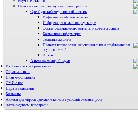
Научные издания
Научно-практические журналы университета
Оренбургский медицинский вестник
Информация об издательстве
Информация о главном редакторе
Состав редакционных коллегии и совета журнала
Контактная информация
Тематика журнала
Правила направления, рецензирования и опубликования
научных статей
Архив
Альманах молодой науки
ВУЗ здорового образа жизни
Редакция журнала
Обратная связь
План мероприятий
СМИ о нас
Подача заявлений
Контакты
Анкеты для опроса граждан о качестве условий оказания услуг
Часто задаваемые вопросы
Фотогалерея
Форум «Репродуктивное здоровье»