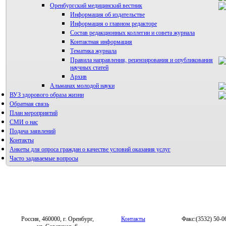
Оренбургский медицинский вестник
Информация об издательстве
Информация о главном редакторе
Состав редакционных коллегии и совета журнала
Контактная информация
Тематика журнала
Правила направления, рецензирования и опубликования
научных статей
Архив
Альманах молодой науки
ВУЗ здорового образа жизни
Редакция журнала
Обратная связь
План мероприятий
СМИ о нас
Подача заявлений
Контакты
Анкеты для опроса граждан о качестве условий оказания услуг
Часто задаваемые вопросы
Фотогалерея
Форум «Репродуктивное здоровье»
Россия, 460000, г. Оренбург,
Контакты
Факс:(3532) 50-0