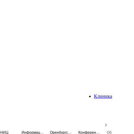
Клиника
НИЦ
Информационная система
Оренбургский медицинский вестник
Конференция
Образовательный центр истории Университета