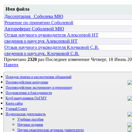
Имя файла
Диссертация _Соболева МЮ
Решение по принятию Соболевой
Автореферат Соболевой МЮ
Отзыв научного руководителя Алексеевой НТ
сведения о науч рук Алексеевой НТ
Отзыв научного руководителя Клочковой С.В.
сведения о науч.рук. Клочковой С.В.
Прочитано
2320
раз
Последнее изменение Четверг, 18 Июнь 20
Наверх
Порядок приема и рассмотрения обращений
Противодействие коррупции
Противодействие экстремизму и терроризму
Поздравления и благодарности
Клуб выпускников ОрГМУ
Карта сайта
Ученый Совет
Издательская деятельность
Учебные пособия
Научные издания
Научно-практические журналы университета