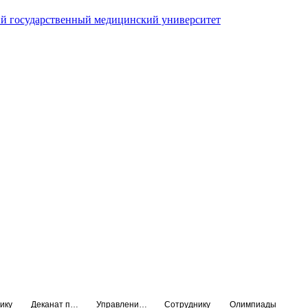
й государственный медицинский университет
ику
Деканат подготовки кадров высшей квалификации
Управление по НМО и региональному развитию здравоохранения
Сотруднику
Олимпиады