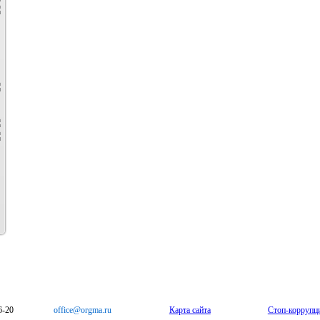
6-20
office@orgma.ru
Карта сайта
Стоп-коррупц