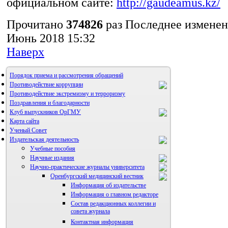
официальном сайте:
http://gaudeamus.kz/
Прочитано
374826
раз
Последнее изменен
Июнь 2018 15:32
Наверх
Порядок приема и рассмотрения обращений
Противодействие коррупции
Противодействие экстремизму и терроризму
Поздравления и благодарности
Клуб выпускников ОрГМУ
Карта сайта
Ученый Совет
Издательская деятельность
Учебные пособия
Научные издания
Научно-практические журналы университета
Оренбургский медицинский вестник
Информация об издательстве
Информация о главном редакторе
Состав редакционных коллегии и
совета журнала
Контактная информация