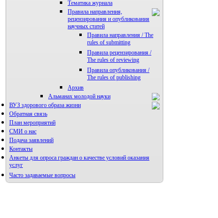
Тематика журнала
Правила направления,
рецензирования и опубликования
научных статей
Правила направления / The
rules of submitting
Правила рецензирования /
The rules of reviewing
Правила опубликования /
The rules of publishing
Архив
Альманах молодой науки
ВУЗ здорового образа жизни
Редакция журнала
Обратная связь
План мероприятий
СМИ о нас
Подача заявлений
Контакты
Анкеты для опроса граждан о качестве условий оказания
услуг
Часто задаваемые вопросы
Фотогалерея
Форум «Репродуктивное здоровье»