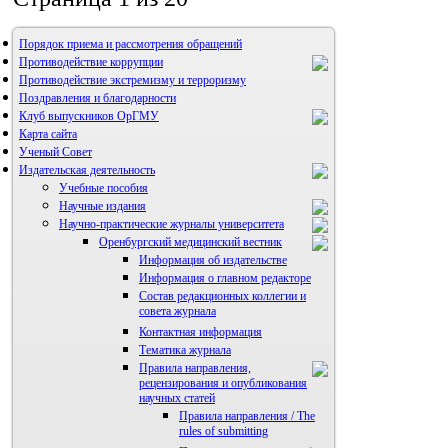
Порядок приема и рассмотрения обращений
Противодействие коррупции
Противодействие экстремизму и терроризму
Поздравления и благодарности
Клуб выпускников ОрГМУ
Карта сайта
Ученый Совет
Издательская деятельность
Учебные пособия
Научные издания
Научно-практические журналы университета
Оренбургский медицинский вестник
Информация об издательстве
Информация о главном редакторе
Состав редакционных коллегии и
совета журнала
Контактная информация
Тематика журнала
Правила направления,
рецензирования и опубликования
научных статей
Правила направления / The
rules of submitting