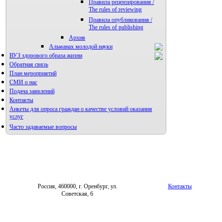
Правила рецензирования /
The rules of reviewing
Правила опубликования /
The rules of publishing
Архив
Альманах молодой науки
ВУЗ здорового образа жизни
Редакция журнала
Обратная связь
План мероприятий
СМИ о нас
Подача заявлений
Контакты
Анкеты для опроса граждан о качестве условий оказания
услуг
Часто задаваемые вопросы
Фотогалерея
Форум «Репродуктивное здоровье»
Россия, 460000, г. Оренбург, ул.
Контакты
Советская, 6