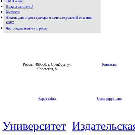
СМИ о нас
Подача заявлений
Контакты
Анкеты для опроса граждан о качестве условий оказания
услуг
Часто задаваемые вопросы
Фотогалерея
Форум «Репродуктивное здоровье»
Россия, 460000, г. Оренбург, ул.
Контакты
Советская, 6
Карта сайта
Стоп-коррупция
Университет
Издательска