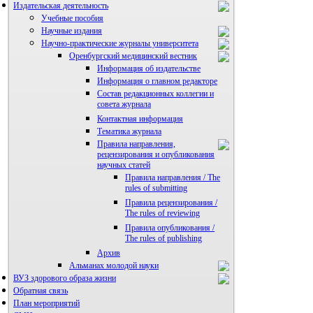
Издательская деятельность
Учебные пособия
Научные издания
Научно-практические журналы университета
Оренбургский медицинский вестник
Информация об издательстве
Информация о главном редакторе
Состав редакционных коллегии и
совета журнала
Контактная информация
Тематика журнала
Правила направления,
рецензирования и опубликования
научных статей
Правила направления / The
rules of submitting
Правила рецензирования /
The rules of reviewing
Правила опубликования /
The rules of publishing
Архив
Альманах молодой науки
ВУЗ здорового образа жизни
Редакция журнала
Обратная связь
План мероприятий