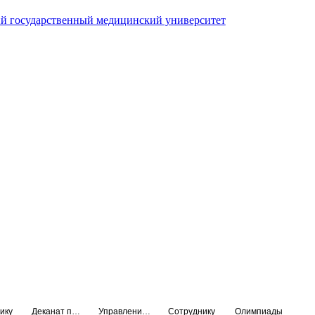
й государственный медицинский университет
ику
Деканат подготовки кадров высшей квалификации
Управление по НМО и региональному развитию здравоохранения
Сотруднику
Олимпиады