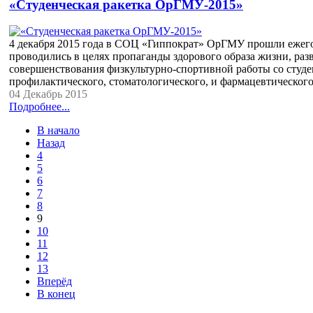
«Студенческая ракетка ОрГМУ-2015»
4 декабря 2015 года в СОЦ «Гиппократ» ОрГМУ прошли ежего
проводились в целях пропаганды здорового образа жизни, раз
совершенствования физкультурно-спортивной работы со студен
профилактического, стоматологического, и фармацевтического
04 Декабрь 2015
Подробнее...
В начало
Назад
4
5
6
7
8
9
10
11
12
13
Вперёд
В конец