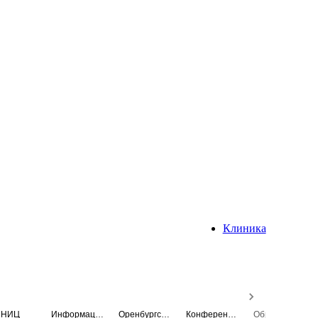
Клиника
НИЦ
Информационная система
Оренбургский медицинский вестник
Конференция
Образовательный центр истории Университета