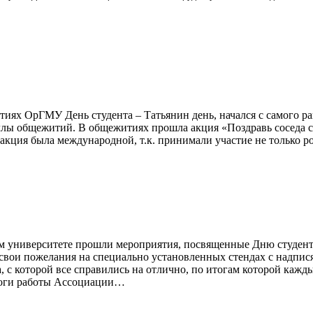
иях ОрГМУ День студента – Татьянин день, начался с самого ран
оллы общежитий. В общежитиях прошла акция «Поздравь соседа 
кция была международной, т.к. принимали участие не только ро
м университете прошли мероприятия, посвященные Дню студент
ь свои пожелания на специально установленных стендах с надп
, с которой все справились на отлично, по итогам которой каж
тоги работы Ассоциации…