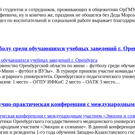
тей студентов и сотрудников, проживающих в общежитиях ОрГМУ
феевича, ну и конечно же, праздник не обошелся без Деда Мороз
дел по воспитательной и социальной работе выражает благодарно
болу среди обучающихся учебных заведений г. Оре
рвенство Оренбургской области по мини – футболу среди обучаю
 «Мини – футбол в ВУЗы». В турнире приняли участие команды 
 аграрного университета, Оренбургского педагогического униве
бразом: 1 место – ОГПУ ИФКиС 2 место – ОАТК 3 место…
аучно-практическая конференция с международным
нетики Оренбургского государственного медицинского университ
ародным участием «Эмоции и сознание». В данной конференции 
огии и резиденты 1-го года обучения Западно-Казахстанского г