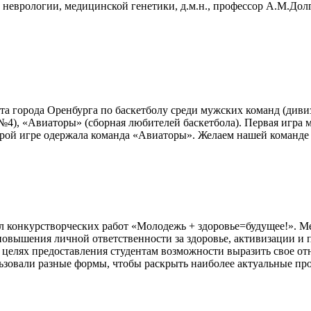
еврологии, медицинской генетики, д.м.н., профессор А.М.Долг
а города Оренбурга по баскетболу среди мужских команд (дивиз
4), «Авиаторы» (сборная любителей баскетбола). Первая игра
торой игре одержала команда «Авиаторы». Желаем нашей команде
 конкурстворческих работ «Молодежь + здоровье=будущее!». М
повышения личной ответственности за здоровье, активизации и
 целях предоставления студентам возможности выразить свое от
льзовали разные формы, чтобы раскрыть наиболее актуальные 