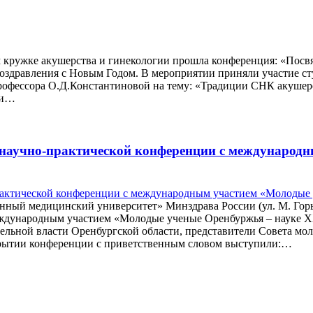
ном кружке акушерства и гинекологии прошла конференция: «Посв
оздравления с Новым Годом. В мероприятии приняли участие студ
 профессора О.Д.Константиновой на тему: «Традиции СНК акуше
 и…
 научно-практической конференции с международ
ный медицинский университет» Минздрава России (ул. М. Горько
еждународным участием «Молодые ученые Оренбуржья – науке XX
тельной власти Оренбургской области, представители Совета мо
ткрытии конференции с приветственным словом выступили:…