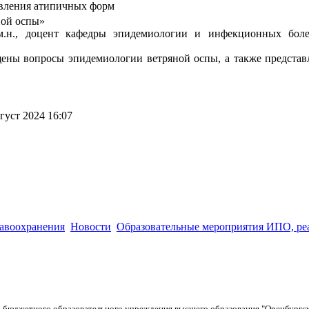
явления атипичных форм
ной оспы»
м.н., доцент кафедры эпидемиологии и инфекционных бол
ещены вопросы эпидемиологии ветряной оспы, а также предст
уст 2024 16:07
 (3532) 50–06–11
Факс: (3532) 50-06-20
https://ipo.orgma.ru
авоохранения
Новости
Образовательные мероприятия ИПО, р
о бюджетного образовательного учреждения высшего образования "Оренбургс