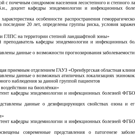
ой с почечным синдромом населения лесостепного и степного 
.б.н., доцент кафедры эпидемиологии и инфекционных бо
а характеристика особенности распространения геморрагичес
 последние 20 лет, определены группы риска, условия зараж
ти ГЛПС на территории степной ландшафтной зоны»
й преподаватель кафедры эпидемиологии и инфекционных б
тавлены данные о возможности прогнозирования заболеваемост
щая приемным отделением ГАУЗ «Оренбургская областная клин
ставлены данные о возможных атипичных локализациях эхинокок
рного наблюдения за данной группой пациентов
 воздействии на биоплёнки»
истент кафедры эпидемиологии и инфекционных болезней ФГБ
редставлены данные о дезифицирующих свойствах озона и е
и»
истент кафедры эпидемиологии и инфекционных болезней ФГБ
свещены современные представления о патогенезе заболев