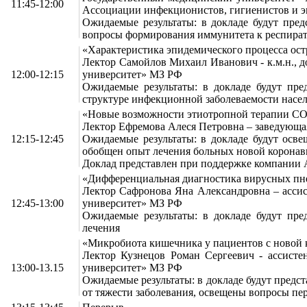
11:45-12:00
Ассоциации инфекционистов, гигиенистов и э
Ожидаемые результаты: в докладе будут пре
вопросы формирования иммунитета к респира
«Характеристика эпидемического процесса ос
Лектор Самойлов Михаил Иванович - к.м.н.,
12:00-12:15
университет» МЗ РФ
Ожидаемые результаты: в докладе будут пр
структуре инфекционной заболеваемости насел
«Новые возможности этиотропной терапии C
Лектор Ефремова Алеся Петровна – заведую
12:15-12:45
Ожидаемые результаты: в докладе будут осв
обобщен опыт лечения больных новой корона
Доклад представлен при поддержке компании 
«Дифференциальная диагностика вирусных пн
Лектор Сафронова Яна Александровна – асс
12:45-13:00
университет» МЗ РФ
Ожидаемые результаты: в докладе будут пре
лечения
«Микробиота кишечника у пациентов с новой 
Лектор Кузнецов Роман Сергеевич - ассис
13:00-13.15
университет» МЗ РФ
Ожидаемые результаты: в докладе будут пред
от тяжести заболевания, освещены вопросы пе