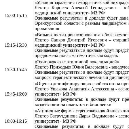
«Условия заражения геморрагической лихорадк
Лектор Корнеев Алексей Геннадьевич – к
медицинский университет» МЗ РФ
15:00-15:15
Ожидаемые результаты: в докладе будет дан
Оренбургской области с разным ландшафтом а
проживания
«Возможности прогнозирования заболеваемос
Лектор Санков Дмитрий Игоревич – старши
15:15-15:30
медицинский университет» МЗ РФ
Ожидаемые результаты: в докладе будут предс
предложена новая математическая модель
«Эхинококкоз с атипичной локализацией»
Лектор Приходько Юлия Валерьевна - заведую
15:30-15:45
Ожидаемые результаты: в докладе будут пред
вопросы терапевтического лечения и диспансе
«Оценка дезинфицирующих свойств озона при
Лектор Ушакова Анастасия Алексеевна - асс
15:45-16:00
университет» МЗ РФ
Ожидаемые результаты: в докладе будут п
воздействии на планктон и биопленки
«Атипичные формы стрептококковой инфекци
Лектор Батрутдинова Дарья Вадимовна - асс
16:00-16:15
университет» МЗ РФ
Ожидаемые результаты: в докладе будут о