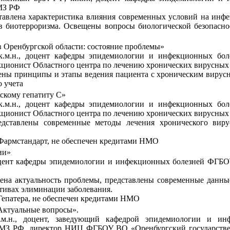
МЗ РФ
ставлена характеристика влияния современных условий на инфе
в биотерроризма. Освещены вопросы биологической безопасн
в Оренбургской области: состояние проблемы»
к.м.н., доцент кафедры эпидемиологии и инфекционных бо
кционист Областного центра по лечению хронических вирусны
щены принципы и этапы ведения пациента с хроническим вирус
о учета
скому гепатиту С»
к.м.н., доцент кафедры эпидемиологии и инфекционных бо
кционист Областного центра по лечению хронических вирусны
едставлены современные методы лечения хронического виру
Фармстандарт, не обеспечен кредитами НМО
ии»
доцент кафедры эпидемиологии и инфекционных болезней ФГБ
жена актуальность проблемы, представлены современные данны
тивах элиминации заболевания.
Гепатера, не обеспечен кредитами НМО
Актуальные вопросы».
д.м.н., доцент, заведующий кафедрой эпидемиологии и 
 МЗ РФ, директор НИЦ ФГБОУ ВО «Оренбургский государстве