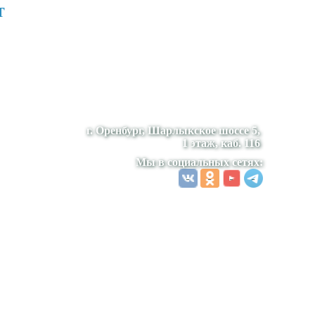
т
г. Оренбург, Шарлыкское шоссе 5,
1 этаж, каб. 116
Мы в социальных сетях: