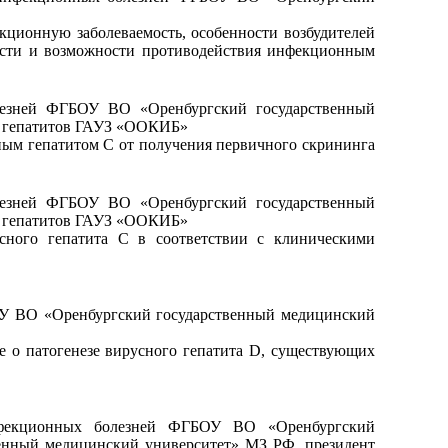
кционную заболеваемость, особенности возбудителей
ости и возможности противодействия инфекционным
лезней ФГБОУ ВО «Оренбургский государственный
х гепатитов ГАУЗ «ООКИБ»
ным гепатитом С от получения первичного скрининга
лезней ФГБОУ ВО «Оренбургский государственный
х гепатитов ГАУЗ «ООКИБ»
сного гепатита С в соответствии с клиническими
ОУ ВО «Оренбургский государственный медицинский
е о патогенезе вирусного гепатита D, существующих
инфекционных болезней ФГБОУ ВО «Оренбургский
нный медицинский университет» МЗ РФ, президент