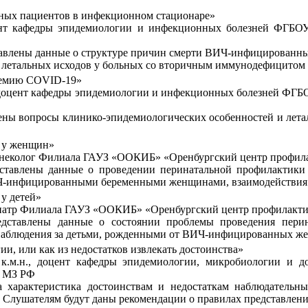
ных пациентов в инфекционном стационаре»
ент кафедры эпидемиологии и инфекционных болезней ФГБО
ставлены данные о структуре причин смерти ВИЧ-инфицированн
 летальных исходов у больных со вторичным иммунодефицитом
демию COVID-19»
., доцент кафедры эпидемиологии и инфекционных болезней ФГ
ены вопросы клинико-эпидемиологических особенностей и лета
 у женщин»
гинеколог Филиала ГАУЗ «ООКИБ» «Оренбургский центр профил
едставлены данные о проведении перинатальной профилактик
ИЧ-инфицированными беременными женщинами, взаимодействия
у детей»
диатр Филиала ГАУЗ «ООКИБ» «Оренбургский центр профилакт
редставлены данные о состоянии проблемы проведения пер
м наблюдения за детьми, рожденными от ВИЧ-инфицированных ж
и, или как из недостатков извлекать достоинства»
к.м.н., доцент кафедры эпидемиологии, микробиологии и
» МЗ РФ
а характеристика достоинствам и недостаткам наблюдательн
. Слушателям будут даны рекомендации о правилах представлени