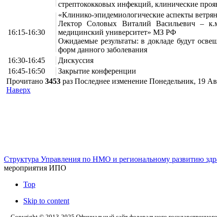
стрептококковых инфекций, клинические про
«Клинико-эпидемиологические аспекты ветря
Лектор Соловых Виталий Васильевич – к.
16:15-16:30
медицинский университет» МЗ РФ
Ожидаемые результаты: в докладе будут осв
форм данного заболевания
16:30-16:45
Дискуссия
16:45-16:50
Закрытие конференции
Прочитано
3453
раз
Последнее изменение Понедельник, 19 Авг
Наверх
г. Оренбург, Шарлыкское шоссе 5, 2
Схема проезда
Телефон: 8
этаж, каб. 230
Структура Управления по НМО и региональному развитию здр
мероприятия ИПО
Top
Skip to content
Copyright © 2013-2025 Официальный сайт федерального государственног