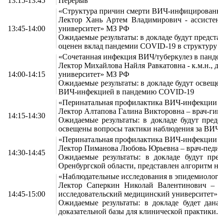
13:15-13:45
Перерыв
«Структура причин смерти ВИЧ-инфицирован
Лектор Хань Артем Владимирович - ассист
13:45-14:00
университет» МЗ РФ
Ожидаемые результаты: в докладе будут пред
оценен вклад пандемии COVID-19 в структуру
«Сочетанная инфекция ВИЧ/туберкулез в пан
Лектор Михайлова Найля Равкатовна - к.м.н
14:00-14:15
университет» МЗ РФ
Ожидаемые результаты: в докладе будут освещ
ВИЧ-инфекцией в пандемию COVID-19
«Перинатальная профилактика ВИЧ-инфекции
Лектор Алтапова Галина Викторовна – врач-
14:15-14:30
Ожидаемые результаты: в докладе будут пр
освещены вопросы тактики наблюдения за В
«Перинатальная профилактика ВИЧ-инфекции 
Лектор Пиманова Любовь Юрьевна – врач-пе
14:30-14:45
Ожидаемые результаты: в докладе будут п
Оренбургской области, представлен алгорит
«Наблюдательные исследования в эпидемиологи
Лектор Саперкин Николай Валентинович – 
14:45-15:00
исследовательский медицинский университет
Ожидаемые результаты: в докладе будет дан
доказательной базы для клинической практики