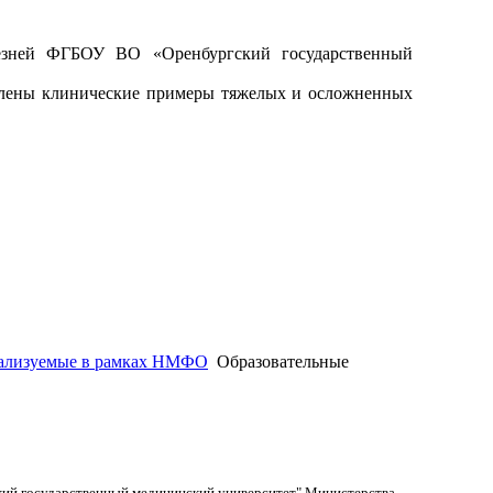
езней ФГБОУ ВО «Оренбургский государственный
авлены клинические примеры тяжелых и осложненных
ipo@orgma.ru
Реквизиты
еализуемые в рамках НМФО
Образовательные
кий государственный медицинский университет" Министерства