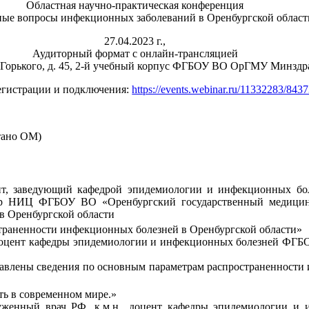
Областная научно-практическая конференция
ые вопросы инфекционных заболеваний в Оренбургской област
27.04.2023 г.,
Аудиторный формат с онлайн-трансляцией
М. Горького, д. 45, 2-й учебный корпус ФГБОУ ВО ОрГМУ Минздр
егистрации и подключения:
https://events.webinar.ru/11332283/843
тано ОМ)
цент, заведующий кафедрой эпидемиологии и инфекционных 
ор НИЦ ФГБОУ ВО «Оренбургский государственный медицин
в Оренбургской области
траненности инфекционных болезней в Оренбургской области»
 доцент кафедры эпидемиологии и инфекционных болезней ФГ
тавлены сведения по основным параметрам распространенности
ть в современном мире.»
уженный врач РФ, к.м.н., доцент кафедры эпидемиологии 