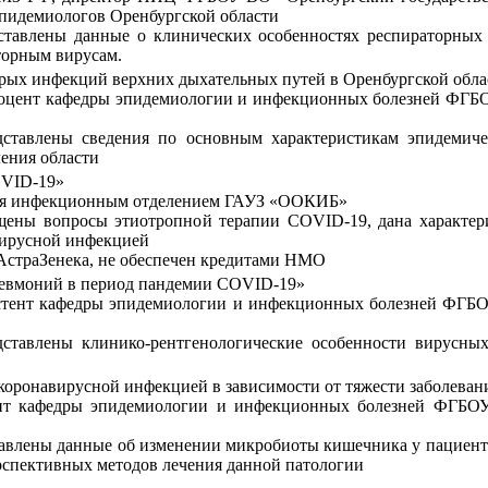
пидемиологов Оренбургской области
дставлены данные о клинических особенностях респираторны
торным вирусам.
трых инфекций верхних дыхательных путей в Оренбургской обла
 доцент кафедры эпидемиологии и инфекционных болезней ФГ
едставлены сведения по основным характеристикам эпидемич
ения области
OVID-19»
щая инфекционным отделением ГАУЗ «ООКИБ»
ещены вопросы этиотропной терапии COVID-19, дана характер
вирусной инфекцией
АстраЗенека, не обеспечен кредитами НМО
евмоний в период пандемии COVID-19»
истент кафедры эпидемиологии и инфекционных болезней ФГБ
дставлены клинико-рентгенологические особенности вирусны
коронавирусной инфекцией в зависимости от тяжести заболеван
тент кафедры эпидемиологии и инфекционных болезней ФГБО
ставлены данные об изменении микробиоты кишечника у пациент
рспективных методов лечения данной патологии