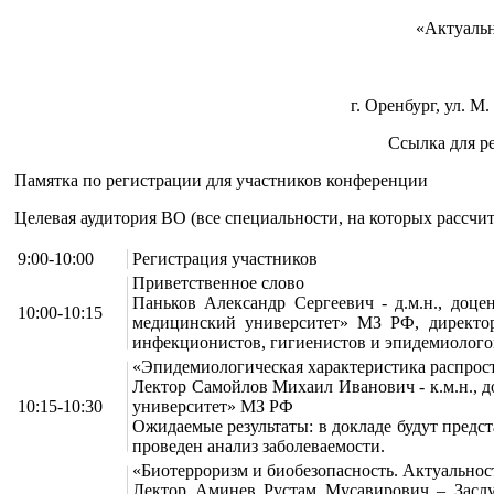
«Актуальн
г. Оренбург, ул. 
Ссылка для р
Памятка по регистрации для участников конференции
Целевая аудитория ВО (все специальности, на которых рассчи
9:00-10:00
Регистрация участников
Приветственное слово
Паньков Александр Сергеевич - д.м.н., до
10:00-10:15
медицинский университет» МЗ РФ, директ
инфекционистов, гигиенистов и эпидемиолого
«Эпидемиологическая характеристика распрос
Лектор Самойлов Михаил Иванович - к.м.н.,
10:15-10:30
университет» МЗ РФ
Ожидаемые результаты: в докладе будут предс
проведен анализ заболеваемости.
«Биотерроризм и биобезопасность. Актуальнос
Лектор Аминев Рустам Мусавирович – Засл