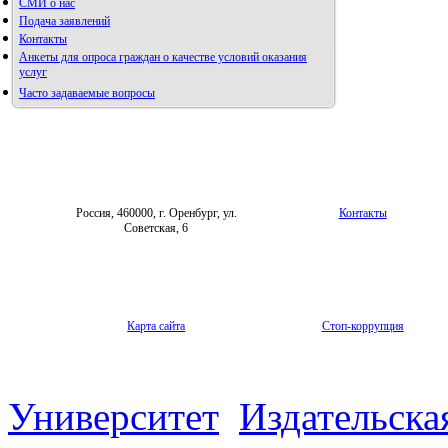
СМИ о нас
Подача заявлений
Контакты
Анкеты для опроса граждан о качестве условий оказания
услуг
Часто задаваемые вопросы
Фотогалерея
Форум «Репродуктивное здоровье»
Россия, 460000, г. Оренбург, ул.
Контакты
Советская, 6
Карта сайта
Стоп-коррупция
Университет
Издательска