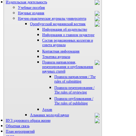
Издательская деятельность
Учебные пособия
Научные издания
Научно-практические журналы университета
Оренбургский медицинский вестник
Информация об издательстве
Информация о главном редакторе
Состав редакционных коллегии и
совета журнала
Контактная информация
Тематика журнала
Правила направления,
рецензирования и опубликования
научных статей
Правила направления / The
rules of submitting
Правила рецензирования /
The rules of reviewing
Правила опубликования /
The rules of publishing
Архив
Альманах молодой науки
ВУЗ здорового образа жизни
Редакция журнала
Обратная связь
План мероприятий