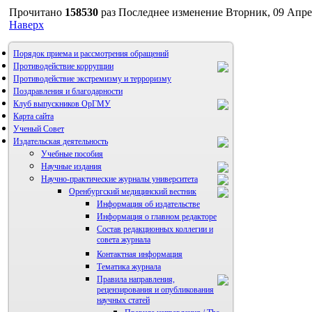
Прочитано
158530
раз
Последнее изменение Вторник, 09 Апре
Наверх
Порядок приема и рассмотрения обращений
Противодействие коррупции
Противодействие экстремизму и терроризму
Поздравления и благодарности
Клуб выпускников ОрГМУ
Карта сайта
Ученый Совет
Издательская деятельность
Учебные пособия
Научные издания
Научно-практические журналы университета
Оренбургский медицинский вестник
Информация об издательстве
Информация о главном редакторе
Состав редакционных коллегии и
совета журнала
Контактная информация
Тематика журнала
Правила направления,
рецензирования и опубликования
научных статей