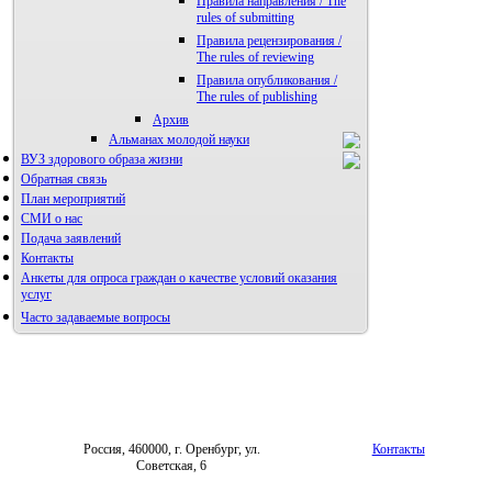
Правила направления / The
rules of submitting
Правила рецензирования /
The rules of reviewing
Правила опубликования /
The rules of publishing
Архив
Альманах молодой науки
ВУЗ здорового образа жизни
Редакция журнала
Обратная связь
План мероприятий
СМИ о нас
Подача заявлений
Контакты
Анкеты для опроса граждан о качестве условий оказания
услуг
Часто задаваемые вопросы
Фотогалерея
Форум «Репродуктивное здоровье»
Россия, 460000, г. Оренбург, ул.
Контакты
Советская, 6