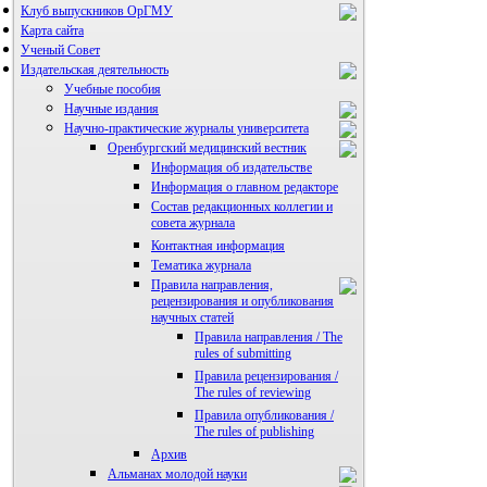
Клуб выпускников ОрГМУ
Карта сайта
Ученый Совет
Издательская деятельность
Учебные пособия
Научные издания
Научно-практические журналы университета
Оренбургский медицинский вестник
Информация об издательстве
Информация о главном редакторе
Состав редакционных коллегии и
совета журнала
Контактная информация
Тематика журнала
Правила направления,
рецензирования и опубликования
научных статей
Правила направления / The
rules of submitting
Правила рецензирования /
The rules of reviewing
Правила опубликования /
The rules of publishing
Архив
Альманах молодой науки