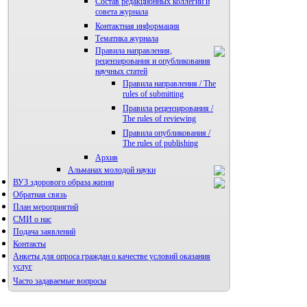
Состав редакционных коллегии и
совета журнала
Контактная информация
Тематика журнала
Правила направления,
рецензирования и опубликования
научных статей
Правила направления / The
rules of submitting
Правила рецензирования /
The rules of reviewing
Правила опубликования /
The rules of publishing
Архив
Альманах молодой науки
ВУЗ здорового образа жизни
Редакция журнала
Обратная связь
План мероприятий
СМИ о нас
Подача заявлений
Контакты
Анкеты для опроса граждан о качестве условий оказания
услуг
Часто задаваемые вопросы
Фотогалерея