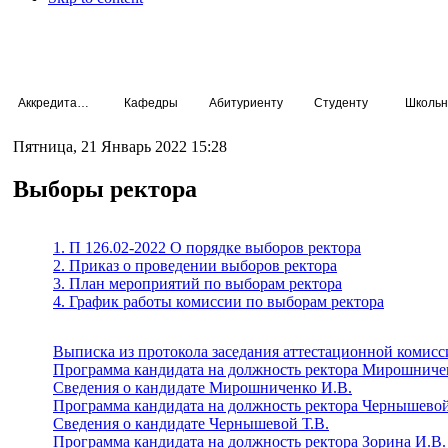
Аккредитация специалистов
Кафедры
Абитуриенту
Студенту
Школьн
Пятница, 21 Январь 2022 15:28
Выборы ректора
1. П 126.02-2022 О порядке выборов ректора
2. Приказ о проведении выборов ректора
3. План мероприятий по выборам ректора
4. График работы комиссии по выборам ректора
Выписка из протокола заседания аттестационной комис
Программа кандидата на должность ректора Мирошниче
Сведения о кандидате Мирошниченко И.В.
Программа кандидата на должность ректора Чернышевой 
Сведения о кандидате Чернышевой Т.В.
Программа кандидата на должность ректора Зорина И.В.