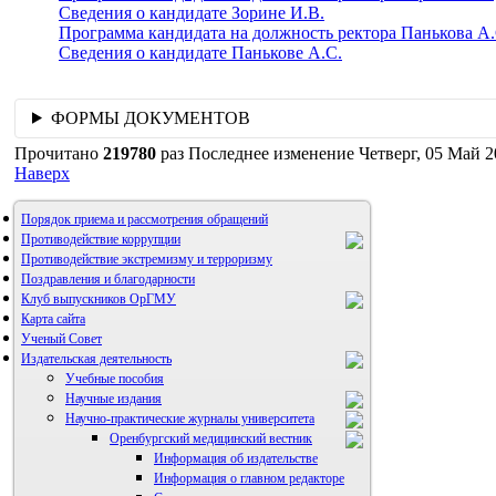
Сведения о кандидате Зорине И.В.
Программа кандидата на должность ректора Панькова А.
Сведения о кандидате Панькове А.С.
ФОРМЫ ДОКУМЕНТОВ
Прочитано
219780
раз
Последнее изменение Четверг, 05 Май 2
Наверх
Порядок приема и рассмотрения обращений
Противодействие коррупции
Противодействие экстремизму и терроризму
Поздравления и благодарности
Клуб выпускников ОрГМУ
Карта сайта
Ученый Совет
Издательская деятельность
Учебные пособия
Научные издания
Научно-практические журналы университета
Оренбургский медицинский вестник
Информация об издательстве
Информация о главном редакторе