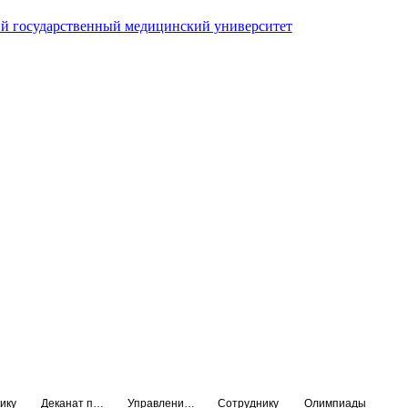
й государственный медицинский университет
ику
Деканат подготовки кадров высшей квалификации
Управление по НМО и региональному развитию здравоохранения
Сотруднику
Олимпиады