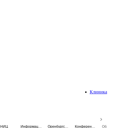
Клиника
НИЦ
Информационная система
Оренбургский медицинский вестник
Конференция
Образовательный центр истории Университета