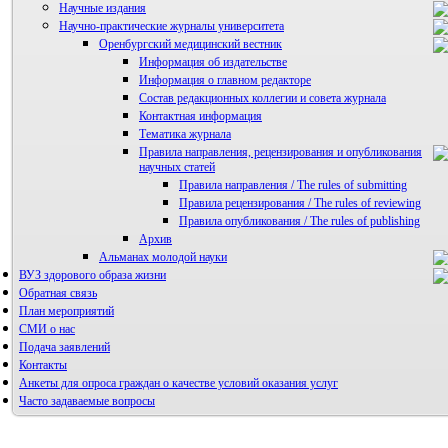
Научные издания
Научно-практические журналы университета
Оренбургский медицинский вестник
Информация об издательстве
Информация о главном редакторе
Состав редакционных коллегии и совета журнала
Контактная информация
Тематика журнала
Правила направления, рецензирования и опубликования
научных статей
Правила направления / The rules of submitting
Правила рецензирования / The rules of reviewing
Правила опубликования / The rules of publishing
Архив
Альманах молодой науки
ВУЗ здорового образа жизни
Редакция журнала
Обратная связь
План мероприятий
СМИ о нас
Подача заявлений
Контакты
Анкеты для опроса граждан о качестве условий оказания услуг
Часто задаваемые вопросы
Фотогалерея