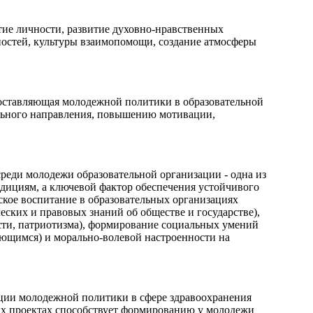
тие личности, развитие духовно-нравственных
ностей, культуры взаимопомощи, создание атмосферы
оставляющая молодежной политики в образовательной
льного направления, повышению мотивации,
реди молодежи образовательной организации - одна из
адициям, а ключевой фактор обеспечения устойчивого
кое воспитание в образовательных организациях
еских и правовых знаний об обществе и государстве),
ости, патриотизма), формирование социальных умений
ающимся) и морально-волевой настроенности на
ции молодежной политики в сфере здравоохранения
ких проектах способствует формированию у молодежи