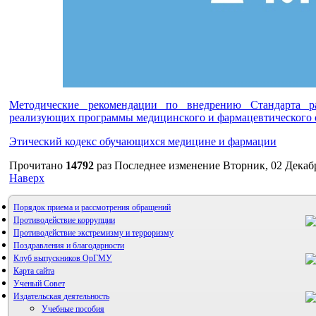
Методические рекомендации по внедрению Стандарта р
реализующих программы медицинского и фармацевтического 
Этический кодекс обучающихся медицине и фармации
Прочитано
14792
раз
Последнее изменение Вторник, 02 Декабр
Наверх
Порядок приема и рассмотрения обращений
Противодействие коррупции
Противодействие экстремизму и терроризму
Поздравления и благодарности
Клуб выпускников ОрГМУ
Карта сайта
Ученый Совет
Издательская деятельность
Учебные пособия