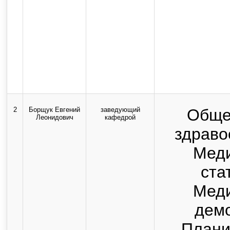
2
Борщук Евгений
заведующий
Обще
Леонидович
кафедрой
здраво
Мед
ста
Мед
дем
Плани