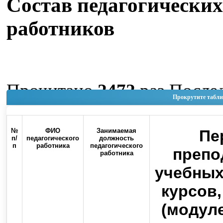
Состав педагогических
работников
Прочитано
2472
раз
После
Прокрутите табли
изменение Пятница, 05 Ию
14:36
№
ФИО
Занимаемая
Пе
п/
педагогического
должность
п
работника
педагогического
Наверх
препо
работника
учебных
курсов
(модуле
Россия, 460000, г. Оренбург, ул.
Контакты
Советская, 6