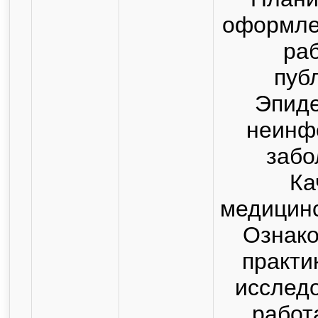
оформле
раб
пуб
Эпид
неинф
забо
Ка
медицин
Ознак
практи
исслед
работ