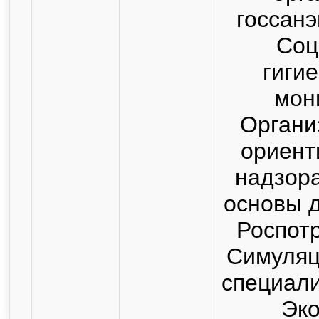
госсан
Соц
гиги
мон
Органи
ориент
надзор
основы 
Роспот
Симуляц
специал
Эк