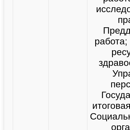
исслед
пр
Пред
работа;
рес
здраво
Упр
пер
Госуд
итоговая
Социальн
орг