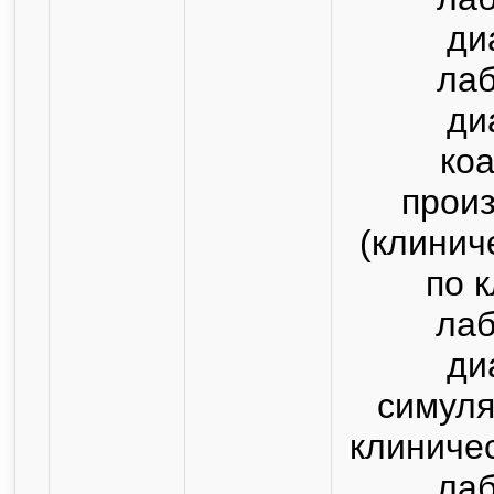
ди
ла
ди
коа
прои
(клинич
по 
ла
ди
симуля
клиниче
ла